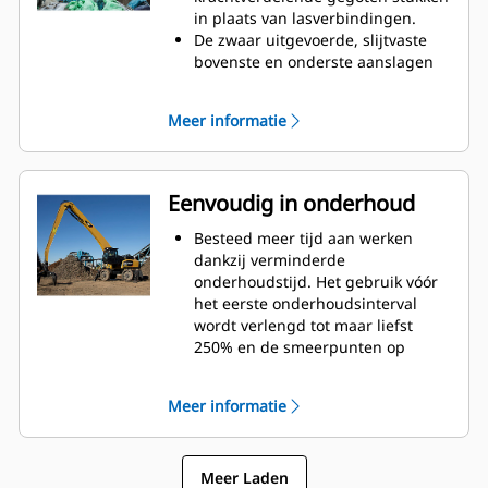
compacte hoogte van GSH-
in plaats van lasverbindingen.
poliepgrijpers vergroot uw
De zwaar uitgevoerde, slijtvaste
mogelijkheden en is ideaal voor
bovenste en onderste aanslagen
toepassingen in gebouwen.
op de grijperbehuizing voorkomen
onnodige slijtage van
Meer informatie
scharnierpunten en tandpunten
en dat cilinders te ver uitschuiven.
Kracht waarop u kunt vertrouwen.
De binnenste tanden en punten
Eenvoudig in onderhoud
zijn vervaardigd van hoogwaardig
staal en bestand tegen schuren en
Besteed meer tijd aan werken
metaal-op-metaal-slijtage.
dankzij verminderde
Scharnierpunten zijn gegoten
onderhoudstijd. Het gebruik vóór
waardoor er geen zwakke punten
het eerste onderhoudsinterval
zijn op het frame.
wordt verlengd tot maar liefst
Slijtagebestendigheid is verhoogd
250% en de smeerpunten op
met eenvoudig te vervangen,
maaiveldhoogte zijn veiliger en
gegoten tandpunten.
eenvoudiger te gebruiken.
Meer informatie
De integrale hydraulische
componenten zijn verplaatst en
zijn beschermd binnenin de tand,
Meer Laden
waardoor er minder spanning