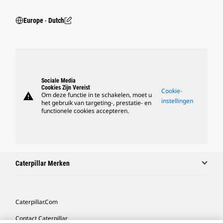
Europe ‧ Dutch
Sociale Media
Cookies Zijn Vereist
Cookie-
warning
Om deze functie in te schakelen, moet u
instellingen
het gebruik van targeting-, prestatie- en
functionele cookies accepteren.
Caterpillar Merken
Caterpillar.com
Contact Caterpillar