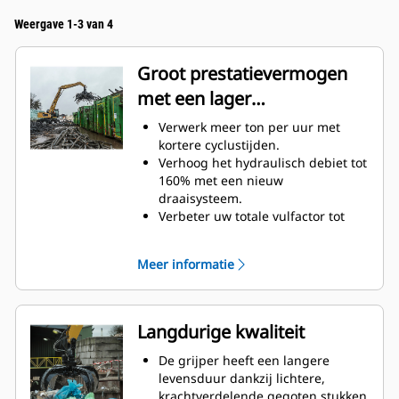
Weergave 1-3 van 4
Groot prestatievermogen
met een lager
brandstofverbruik
Verwerk meer ton per uur met
kortere cyclustijden.
Verhoog het hydraulisch debiet tot
160% met een nieuw
draaisysteem.
Verbeter uw totale vulfactor tot
140-200% dankzij verfijnde
tandkromming.
Meer informatie
Cat machines zijn
voorgeprogrammeerd met
optimale prestatie-instellingen
voor uw grijper, om de koppeling
Langdurige kwaliteit
en efficiëntie van de machine en
de grijper te maximaliseren.
De grijper heeft een langere
Bereik nieuwe hoogten met een
levensduur dankzij lichtere,
nog preciezere zwenkfunctie. De
krachtverdelende gegoten stukken