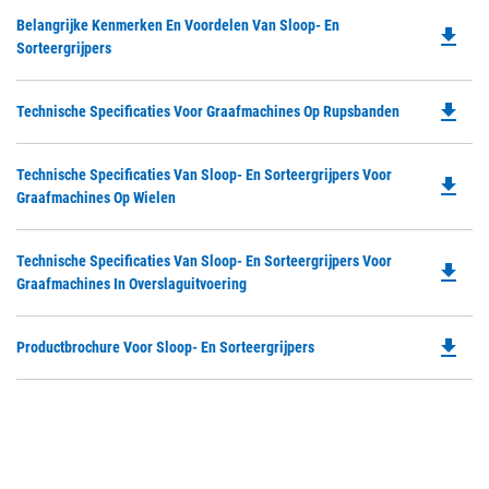
Do
Belangrijke Kenmerken En Voordelen Van Sloop- En
file_download
P
Sorteergrijpers
O
in
file_download
Do
Technische Specificaties Voor Graafmachines Op Rupsbanden
a
P
N
O
Ta
Do
Technische Specificaties Van Sloop- En Sorteergrijpers Voor
in
file_download
P
Graafmachines Op Wielen
a
O
N
in
Ta
Do
Technische Specificaties Van Sloop- En Sorteergrijpers Voor
a
file_download
P
Graafmachines In Overslaguitvoering
N
O
Ta
in
file_download
Do
Productbrochure Voor Sloop- En Sorteergrijpers
a
P
N
O
Ta
in
a
N
Ta