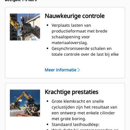
Nauwkeurige controle
Verplaats lasten van
productieformaat met brede
schaalopening voor
materiaaloverslag.
Gesynchroniseerde schalen en
totale controle over de last bij elke
beweging met de kruislings
gemonteerde cilinder.
Meer informatie
Behoud de greep op grote lasten
of verzamel, sorteer en plaats
kleine materialen met overbeet-
stops voor contact van rand tot
Krachtige prestaties
rand tussen de kaken en ter
voorkoming van overbeet.
Grote klemkracht en snelle
Verwijder vuil en andere fijne
cyclustijden zijn het resultaat van
materialen via puinbakken en
een ontwerp met enkele cilinder
geperforeerde schalen, waardoor
met grote boring.
de machinist tevens goed zicht
Standaard lasthoudklep:
heeft op de lading.