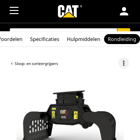
person
SEARCH
search
Voordelen
Specificaties
Hulpmiddelen
Rondleiding
more_vert
Sloop- en sorteergrijpers