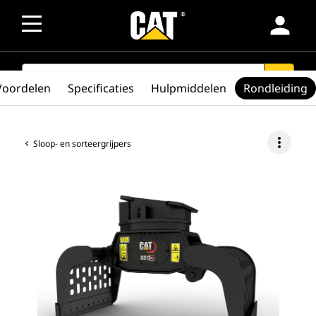
person
SEARCH
search
Voordelen
Specificaties
Hulpmiddelen
Rondleiding
more_vert
Sloop- en sorteergrijpers