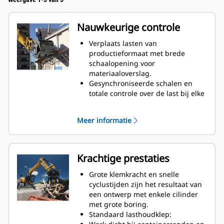
Nauwkeurige controle
Verplaats lasten van
productieformaat met brede
schaalopening voor
materiaaloverslag.
Gesynchroniseerde schalen en
totale controle over de last bij elke
beweging met de kruislings
gemonteerde cilinder.
Meer informatie
Behoud de greep op grote lasten
of verzamel, sorteer en plaats
kleine materialen met overbeet-
stops voor contact van rand tot
Krachtige prestaties
rand tussen de kaken en ter
voorkoming van overbeet.
Grote klemkracht en snelle
Verwijder vuil en andere fijne
cyclustijden zijn het resultaat van
materialen via puinbakken en
een ontwerp met enkele cilinder
geperforeerde schalen, waardoor
met grote boring.
de machinist tevens goed zicht
Standaard lasthoudklep:
heeft op de lading.