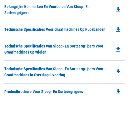
Do
Belangrijke Kenmerken En Voordelen Van Sloop- En
file_download
P
Sorteergrijpers
O
in
file_download
Do
Technische Specificaties Voor Graafmachines Op Rupsbanden
a
P
N
O
Ta
Do
Technische Specificaties Van Sloop- En Sorteergrijpers Voor
in
file_download
P
Graafmachines Op Wielen
a
O
N
in
Ta
Do
Technische Specificaties Van Sloop- En Sorteergrijpers Voor
a
file_download
P
Graafmachines In Overslaguitvoering
N
O
Ta
in
file_download
Do
Productbrochure Voor Sloop- En Sorteergrijpers
a
P
N
O
Ta
in
a
N
Ta