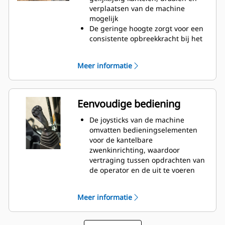
verplaatsen van de machine
mogelijk
De geringe hoogte zorgt voor een
consistente opbreekkracht bij het
graven
Met hydraulische snelkoppeling
Meer informatie
kan binnen enkele seconden van
uitrustingsstuk worden gewisseld
Verzet meer werk met minder
uitrustingsstukken en machines
Eenvoudige bediening
De joysticks van de machine
omvatten bedieningselementen
voor de kantelbare
zwenkinrichting, waardoor
vertraging tussen opdrachten van
de operator en de uit te voeren
acties wordt voorkomen
Met olie gevulde tandwielkast
Meer informatie
zorgt ervoor dat de tandwielen
continu worden gesmeerd,
waardoor de levensduur van de