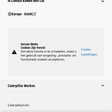
In Contact Komen Met Cat
Europe ‧ Dutch
Sociale Media
Cookies Zijn Vereist
Cookie-
warning
Om deze functie in te schakelen, moet u
instellingen
het gebruik van targeting-, prestatie- en
functionele cookies accepteren.
Caterpillar Merken
Caterpillar.com