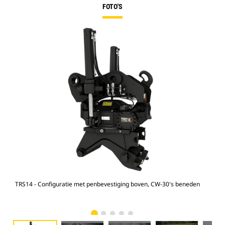
FOTO'S
TRS14 - Configuratie met penbevestiging boven, CW-30's beneden
M31