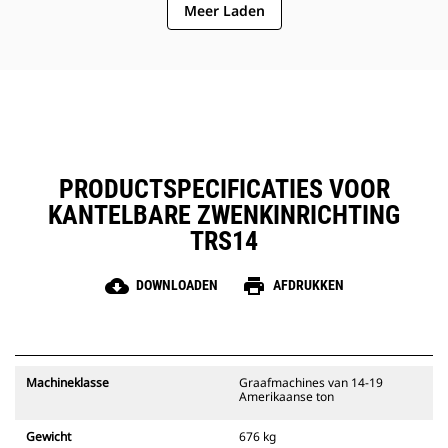
Meer Laden
rotor wordt verlengd
Het smeersysteem bevat één
smeerpunt, dat aan de
smeerinrichting van de machine
kan worden bevestigd
Innovatief regelsysteem met vier
unieke instellingen voor de
machinist
PRODUCTSPECIFICATIES VOOR
KANTELBARE ZWENKINRICHTING
TRS14
cloud_download
print
DOWNLOADEN
AFDRUKKEN
Machineklasse
Graafmachines van 14-19
Amerikaanse ton
Gewicht
676 kg