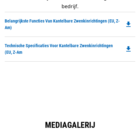
bedrijf.
Do
Belangrijkste Functies Van Kantelbare Zwenkinrichtingen (EU, Z-
file_download
P
Am)
O
in
Do
Technische Specificaties Voor Kantelbare Zwenkinrichtingen
a
file_download
P
(EU, Z-Am
N
O
Ta
in
a
N
Ta
MEDIAGALERIJ