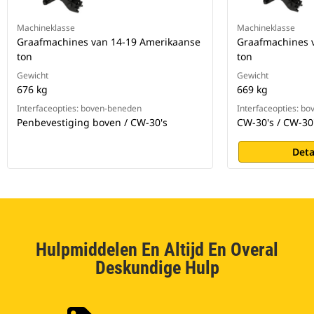
Machineklasse
Machineklasse
Graafmachines van 14-19 Amerikaanse
Graafmachines 
ton
ton
Gewicht
Gewicht
676 kg
669 kg
Interfaceopties: boven-beneden
Interfaceopties: b
Penbevestiging boven / CW-30's
CW-30's / CW-30
Deta
Hulpmiddelen En Altijd En Overal
Deskundige Hulp