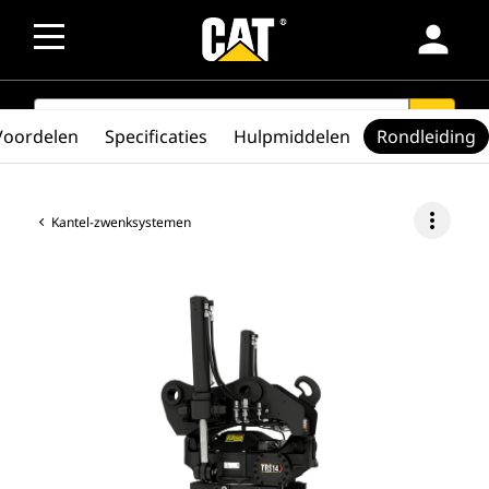
person
SEARCH
search
Voordelen
Specificaties
Hulpmiddelen
Rondleiding
more_vert
Kantel-zwenksystemen