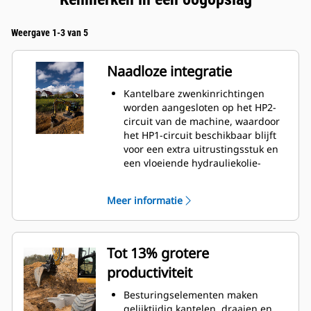
Weergave 1-3 van 5
Naadloze integratie
Kantelbare zwenkinrichtingen
worden aangesloten op het HP2-
circuit van de machine, waardoor
het HP1-circuit beschikbaar blijft
voor een extra uitrustingsstuk en
een vloeiende hydrauliekolie-
opbrengst voor beide wordt
gewaarborgd
Meer informatie
Weergavefunctie geïntegreerd
met de monitor van de machine
Positioneringssysteem maakt
verbinding met Cat GRADE met 3D
Tot 13% grotere
productiviteit
Besturingselementen maken
gelijktijdig kantelen, draaien en