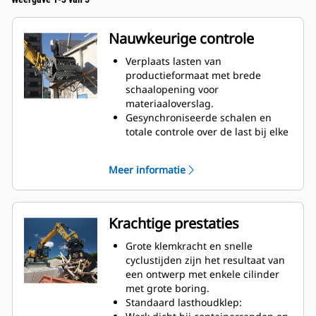
Nauwkeurige controle
Verplaats lasten van
productieformaat met brede
schaalopening voor
materiaaloverslag.
Gesynchroniseerde schalen en
totale controle over de last bij elke
beweging met de kruislings
gemonteerde cilinder.
Meer informatie
Behoud de greep op grote lasten
of verzamel, sorteer en plaats
kleine materialen met overbeet-
stops voor contact van rand tot
Krachtige prestaties
rand tussen de kaken en ter
voorkoming van overbeet.
Grote klemkracht en snelle
Verwijder vuil en andere fijne
cyclustijden zijn het resultaat van
materialen via puinbakken en
een ontwerp met enkele cilinder
geperforeerde schalen, waardoor
met grote boring.
de machinist tevens goed zicht
Standaard lasthoudklep:
heeft op de lading.