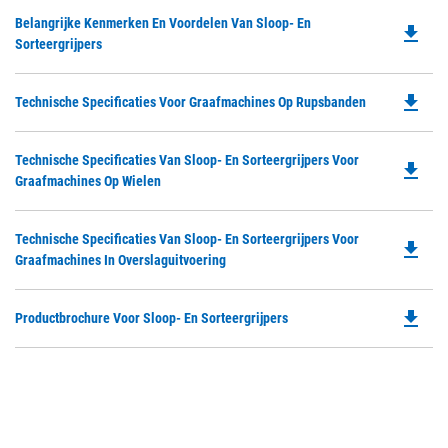
Do
Belangrijke Kenmerken En Voordelen Van Sloop- En
file_download
P
Sorteergrijpers
O
in
file_download
Do
Technische Specificaties Voor Graafmachines Op Rupsbanden
a
P
N
O
Ta
Do
Technische Specificaties Van Sloop- En Sorteergrijpers Voor
in
file_download
P
Graafmachines Op Wielen
a
O
N
in
Ta
Do
Technische Specificaties Van Sloop- En Sorteergrijpers Voor
a
file_download
P
Graafmachines In Overslaguitvoering
N
O
Ta
in
file_download
Do
Productbrochure Voor Sloop- En Sorteergrijpers
a
P
N
O
Ta
in
a
N
Ta