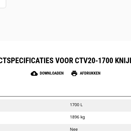
TSPECIFICATIES VOOR CTV20-1700 KNI
cloud_download
print
DOWNLOADEN
AFDRUKKEN
1700 L
1896 kg
Nee