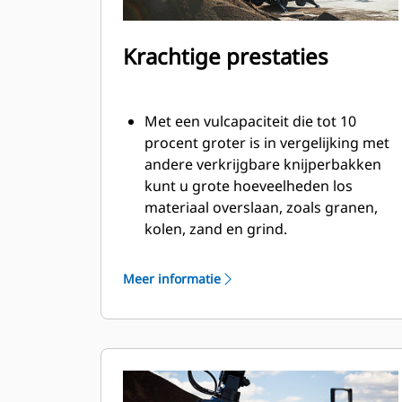
Krachtige prestaties
Met een vulcapaciteit die tot 10
procent groter is in vergelijking met
andere verkrijgbare knijperbakken
kunt u grote hoeveelheden los
materiaal overslaan, zoals granen,
kolen, zand en grind.
Verplaats lasten van
productieformaat met brede
Meer informatie
hulsopening voor bulkmateriaal.
De krachtige sluitkracht van de
grijperhulzen in combinatie met de
snelle openings- en sluittijd helpt u
uw cyclustijden te verkorten en aan
het werk te blijven om meer ton per