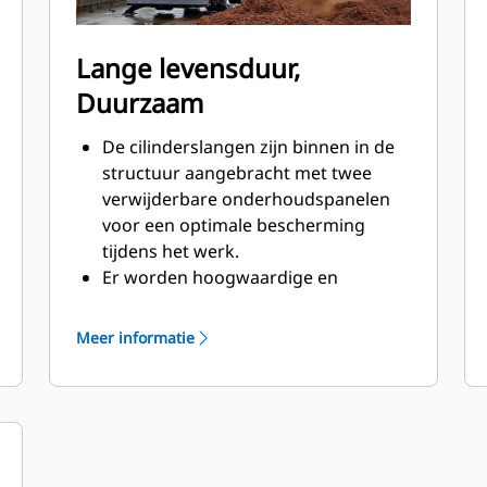
Lange levensduur,
Duurzaam
De cilinderslangen zijn binnen in de
structuur aangebracht met twee
verwijderbare onderhoudspanelen
voor een optimale bescherming
tijdens het werk.
Er worden hoogwaardige en
slijtvaste materialen gebruikt, met
name in de hulzen.
Meer informatie
Scharnierpunten die voorzien zijn
van stofafdichtingen en glijlagers
dragen bij aan een langere
levensduur van het product.
De twee hoogwaardige cilinders,
uitgerust met trillingsdempers,