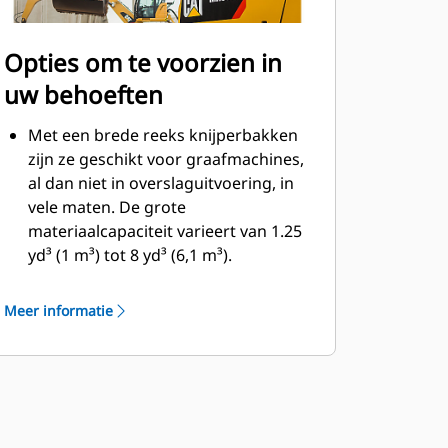
Opties om te voorzien in
uw behoeften
Met een brede reeks knijperbakken
zijn ze geschikt voor graafmachines,
al dan niet in overslaguitvoering, in
vele maten. De grote
materiaalcapaciteit varieert van 1.25
yd³ (1 m³) tot 8 yd³ (6,1 m³).
De optie van een aanboutbaar mes
voor de huls verlengt de levensduur
Meer informatie
van het product en werkt beter voor
meer schurende materialen.
Aanboutbare messen vormen
scrapers om het storten van kleverig
materiaal voor moeilijkere klussen te
verbeteren.