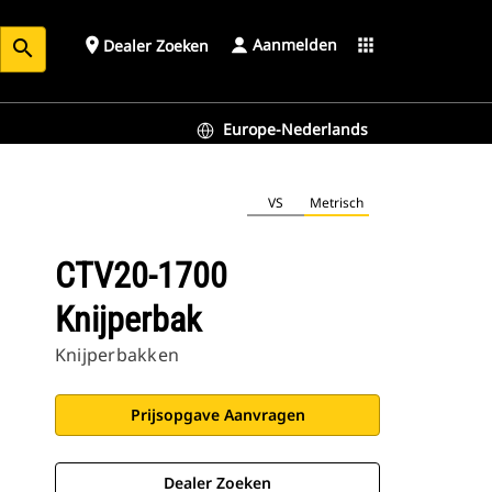
Aanmelden
place
apps
Dealer Zoeken
search
Europe-Nederlands
VS
Metrisch
CTV20-1700
Knijperbak
Knijperbakken
Prijsopgave Aanvragen
Dealer Zoeken