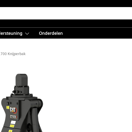
dersteuning
Onderdelen
700 Knijperbak