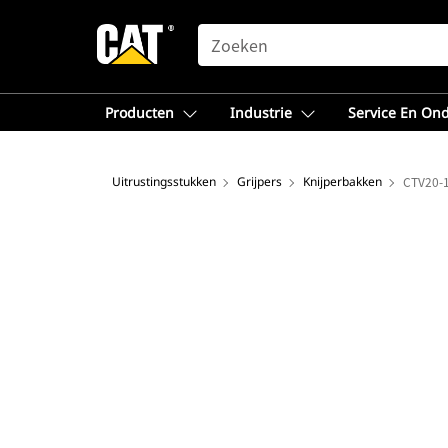
SEARCH
Producten
Industrie
Service En On
Uitrustingsstukken
Grijpers
Knijperbakken
CTV20-1