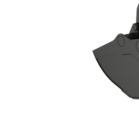
CTV20-1700 Knijperbak
Voo
Model wijzigen