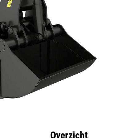
rdelen
Specificaties
Hulpmiddelen
Rondleidin
Overzicht