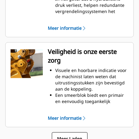
sleuvengraafbreedte:
druk verliest, helpen redundante
Prestatielaadbakken voor
vergrendelingssystemen het
penkoppelingen - verzonken
uitrustingsstuk op zijn plek te
pennen voor een nog kleinere
houden
kantelradius
Meer informatie
Kort koppelingsprofiel behoudt
Pak laadbakken op in de stand
een dichte kantelradius,
achteruit om vierkante hoeken uit
opbreekkracht en graafkracht
te graven
Gegoten stukken frame zijn
Veiligheid is onze eerste
gemaakt van schuurbestendig
zorg
staal
Geïntegreerd, gecentreerd hijsoog
Visuele en hoorbare indicatie voor
verwerkt een groot aantal
de machinist laten weten dat
schakels, kettingen en kabels. De
uitrustingsstukken zijn bevestigd
interieurvorm houdt belastingen
aan de koppeling.
stabiel.
Een smeerblok biedt een primair
en eenvoudig toegankelijk
smeerpunt.
Bedieningsprocedures zijn
Meer informatie
eenvoudig en gemakkelijk te leren.
Voldoet aan wereldwijde
veiligheidsnormen: ISO13031,
Meer Laden
EN474 en AS 4772:2008.