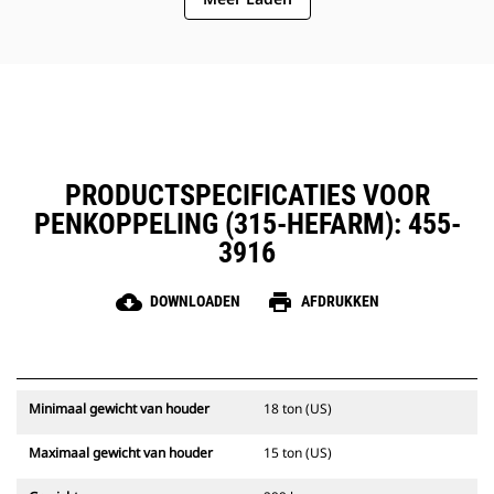
Vereenvoudig onderhoud op de
werkplaats en verbeter
betrouwbaarheid met het
vuilscherm dat kritieke
koppelingsonderdelen beschermt.
PRODUCTSPECIFICATIES VOOR
PENKOPPELING (315-HEFARM): 455-
3916
cloud_download
print
DOWNLOADEN
AFDRUKKEN
Minimaal gewicht van houder
18 ton (US)
Maximaal gewicht van houder
15 ton (US)