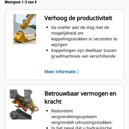
Weergave 1-3 van 4
Verhoog de productiviteit
Ga sneller aan de slag met de
mogelijkheid om
koppelingsstukken in seconden te
wijzigen
Koppelingen zijn deelbaar tussen
graafmachines van verschillende
grootten.
Koppelingen hebben een gewicht
Meer informatie
om grote belastingen te
verwerken, dus u hoeft niet in te
leveren op de grootte van de
laadbak
Betrouwbaar vermogen en
Doe meer met uw uitrusting. Meer
kracht
veelzijdigheid zorgt ervoor dat u
eenvoudig wisselt tussen graven,
Redundant
nivellering, materiaaloverslag, het
vergrendelingssysteem
breken van stenen en meer.
vergrendelt uitrustingsstukken:
Er zijn ook koppelingen voor
In het geval dat u hydraulische