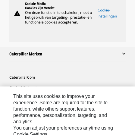
Sociale Media
Cookies Zijn Vereist
Cookie-
warning
Om deze functie in te schakelen, moet u
instellingen
het gebruik van targeting-, prestatie- en
functionele cookies accepteren.
Caterpillar Merken
Caterpillar.com
Contact Caterpillar
This site uses cookies to improve your
Mijn Marketingvoorkeuren
experience. Some are required for the site to
Site Map
function, while others support features,
performance, personalization, targeting, and
Cookie Settings
analytics.
Legal
You can adjust your preferences anytime using
Cookie Settings.