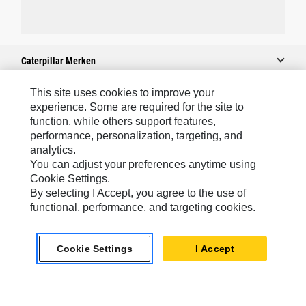
Caterpillar Merken
This site uses cookies to improve your
experience. Some are required for the site to
Caterpillar.com
function, while others support features,
performance, personalization, targeting, and
Contact Caterpillar
analytics.
Mijn Marketingvoorkeuren
You can adjust your preferences anytime using
Cookie Settings.
Site Map
By selecting I Accept, you agree to the use of
Cookie Settings
functional, performance, and targeting cookies.
Legal
Cookie Settings
I Accept
Privacy