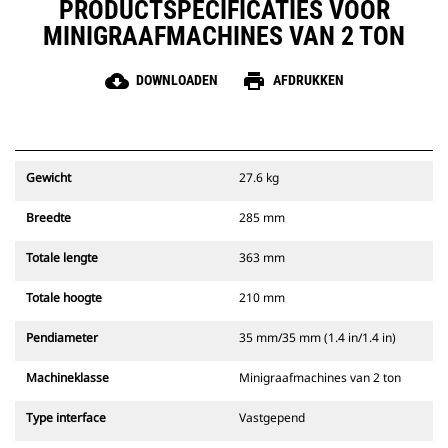
PRODUCTSPECIFICATIES VOOR
MINIGRAAFMACHINES VAN 2 TON
cloud_download
print
DOWNLOADEN
AFDRUKKEN
Gewicht
27.6 kg
Breedte
285 mm
Totale lengte
363 mm
Totale hoogte
210 mm
Pendiameter
35 mm/35 mm (1.4 in/1.4 in)
Machineklasse
Minigraafmachines van 2 ton
Type interface
Vastgepend