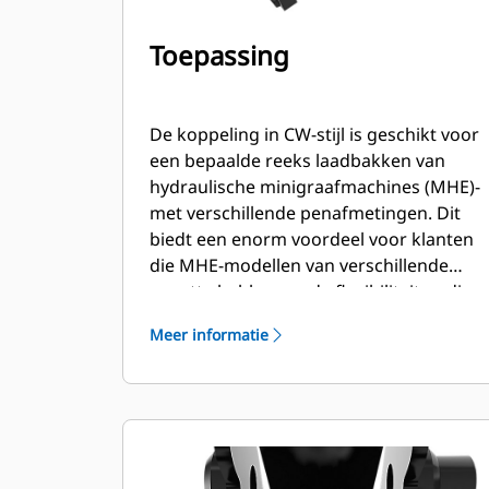
Toepassing
De koppeling in CW-stijl is geschikt voor
een bepaalde reeks laadbakken van
hydraulische minigraafmachines (MHE)-
met verschillende penafmetingen. Dit
biedt een enorm voordeel voor klanten
die MHE-modellen van verschillende
grootte hebben en de flexibiliteit nodig
hebben om één laadbak voor meerdere
Meer informatie
machines te gebruiken.