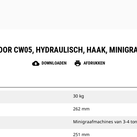
OOR CW05, HYDRAULISCH, HAAK, MINIGR
cloud_download
print
DOWNLOADEN
AFDRUKKEN
30 kg
262 mm
Minigraafmachines van 3-4 to
251 mm