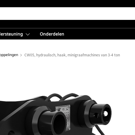
dersteuning
Onderdelen
oppelingen
CW05, hydraulisch, haak, minigraafmachines van 3-4 ton