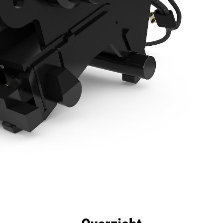
rdelen
Specificaties
Hulpmiddelen
Rondleidin