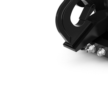
CW05, Hydraulisch, Haak, Minigraafmachines Van 3-4 Ton
Voo
Model wijzigen