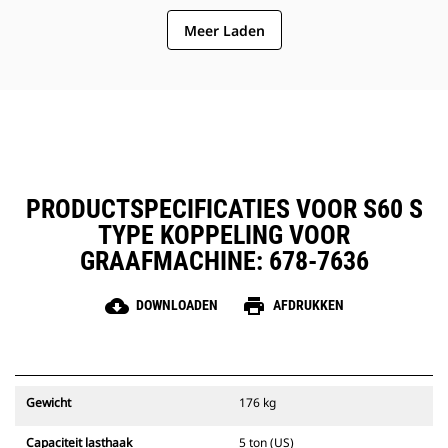
zonder de veiligheid van de cabine
Meer Laden
te verlaten
PRODUCTSPECIFICATIES VOOR S60 S
TYPE KOPPELING VOOR
GRAAFMACHINE: 678-7636
cloud_download
print
DOWNLOADEN
AFDRUKKEN
Gewicht
176 kg
Capaciteit lasthaak
5 ton (US)