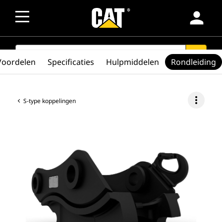
person
SEARCH
search
Voordelen
Specificaties
Hulpmiddelen
Rondleiding
more_vert
S-type koppelingen