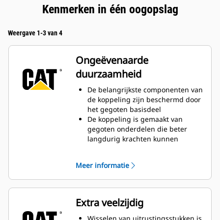
Kenmerken in één oogopslag
Weergave 1-3 van 4
Ongeëvenaarde
duurzaamheid
De belangrijkste componenten van
de koppeling zijn beschermd door
het gegoten basisdeel
De koppeling is gemaakt van
gegoten onderdelen die beter
langdurig krachten kunnen
weerstaan
De brede contactoppervlakken
Meer informatie
voor uitrustingsstukken
voorkomen overmatige slijtage
De geringe hoogte behoudt een
consistente opbreekkracht
Extra veelzijdig
Zware vergrendelingsspie zorgt
voor stevige verbinding met
Wisselen van uitrustingsstukken is