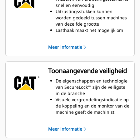
uitrustingsstukken
snel en eenvoudig
Uitrustingsstukken kunnen
worden gedeeld tussen machines
van dezelfde grootte
Lasthaak maakt het mogelijk om
objecten op te tillen met een
ketting of band
Meer informatie
Toonaangevende veiligheid
De eigenschappen en technologie
van SecureLock™ zijn de veiligste
in de branche
Visuele vergrendelingsindicatie op
de koppeling en de monitor van de
machine geeft de machinist
zekerheid over de koppeling met
het uitrustingsstuk
Meer informatie
Machinisten kunnen zelfstandig
uitrustingsstukken wisselen,