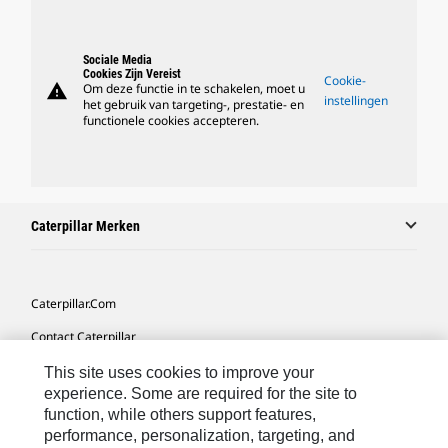
Sociale Media
Cookies Zijn Vereist
Cookie-
warning
Om deze functie in te schakelen, moet u
instellingen
het gebruik van targeting-, prestatie- en
functionele cookies accepteren.
Caterpillar Merken
Caterpillar.com
Contact Caterpillar
Mijn Marketingvoorkeuren
This site uses cookies to improve your
experience. Some are required for the site to
Site Map
function, while others support features,
performance, personalization, targeting, and
Cookie Settings