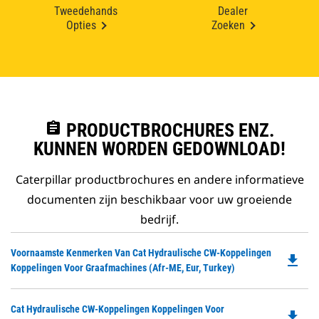
Tweedehands
Dealer
Opties
Zoeken
assignment
PRODUCTBROCHURES ENZ.
KUNNEN WORDEN GEDOWNLOAD!
Caterpillar productbrochures en andere informatieve
documenten zijn beschikbaar voor uw groeiende
bedrijf.
Do
Voornaamste Kenmerken Van Cat Hydraulische CW-Koppelingen
file_download
P
Koppelingen Voor Graafmachines (Afr-ME, Eur, Turkey)
O
in
Do
Cat Hydraulische CW-Koppelingen Koppelingen Voor
a
file_download