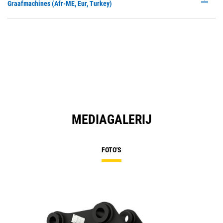
P
Graafmachines (Afr-ME, Eur, Turkey)
N
O
Ta
in
a
N
Ta
MEDIAGALERIJ
FOTO'S