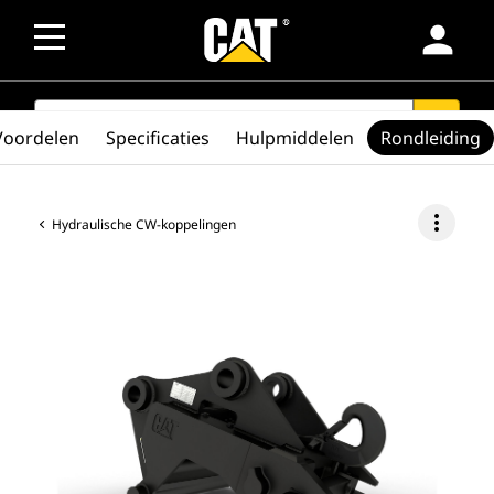
person
SEARCH
search
Voordelen
Specificaties
Hulpmiddelen
Rondleiding
more_vert
Hydraulische CW-koppelingen