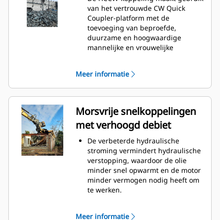
van het vertrouwde CW Quick
Coupler-platform met de
toevoeging van beproefde,
duurzame en hoogwaardige
mannelijke en vrouwelijke
snelkoppelingen in de koppeling
en de uitrustingsstukbeugel.
Meer informatie
Slangen lopen inwendig door de
koppeling en steun om ze tegen
schade te beschermen, waardoor
de kosten voor slangen en
Morsvrije snelkoppelingen
reparaties dalen.
met verhoogd debiet
Design van de vuilafschermingen
biedt meer bescherming aan
De verbeterde hydraulische
koppelingen en voorkomt
stroming vermindert hydraulische
vervuiling van het hydraulisch
verstopping, waardoor de olie
systeem.
minder snel opwarmt en de motor
minder vermogen nodig heeft om
te werken.
Koppelingen worden machinaal
bewerkt en gedimensioneerd voor
Meer informatie
de hoge stromingsprestaties die