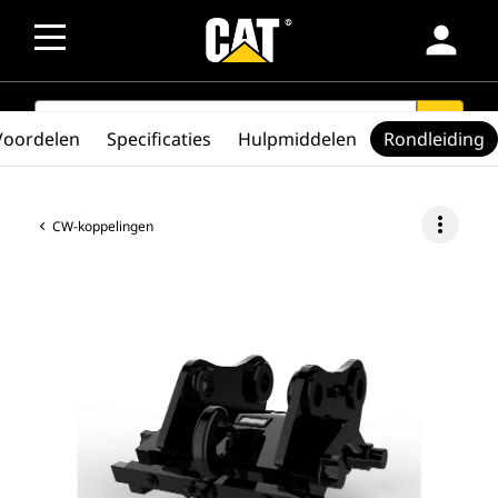
person
SEARCH
search
Voordelen
Specificaties
Hulpmiddelen
Rondleiding
more_vert
CW-koppelingen