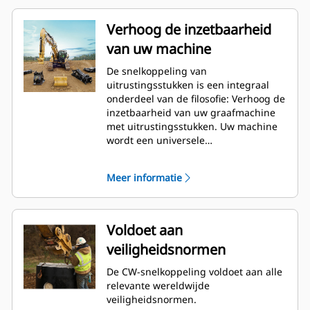
Verhoog de inzetbaarheid
van uw machine
De snelkoppeling van
uitrustingsstukken is een integraal
onderdeel van de filosofie: Verhoog de
inzetbaarheid van uw graafmachine
met uitrustingsstukken. Uw machine
wordt een universele
gereedschapsdrager. De CW-
koppeling is de norm in de bedrijfstak
Meer informatie
geworden. Er zijn er de afgelopen 40
jaar meer dan 50.000 stuks van
verkocht. Deze snelkoppeling is
uitwisselbaar met verschillende
Voldoet aan
machineklassen en is ontworpen voor
veiligheidsnormen
gebruik met meer dan 700
verschillende machines van Cat en
De CW-snelkoppeling voldoet aan alle
andere merken.
relevante wereldwijde
veiligheidsnormen.