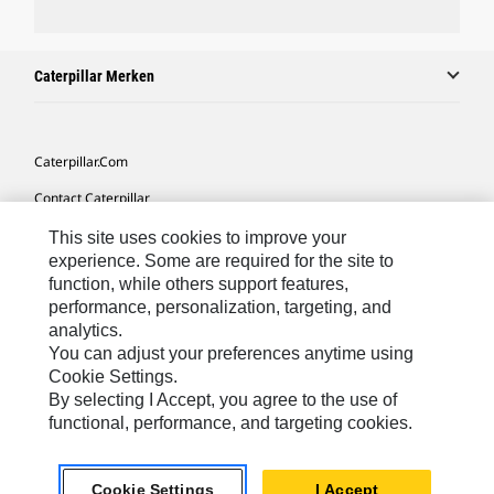
Caterpillar Merken
Caterpillar.com
Contact Caterpillar
Mijn Marketingvoorkeuren
This site uses cookies to improve your
experience. Some are required for the site to
Site Map
function, while others support features,
performance, personalization, targeting, and
Cookie Settings
analytics.
Legal
You can adjust your preferences anytime using
Cookie Settings.
Privacy
By selecting I Accept, you agree to the use of
functional, performance, and targeting cookies.
Europe-Dutch
© 2026 Caterpillar. Alle rechten voorbehouden.
Cookie Settings
I Accept