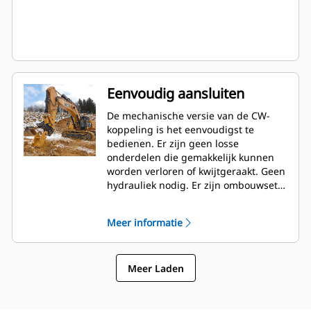
Eenvoudig aansluiten
De mechanische versie van de CW-
koppeling is het eenvoudigst te
bedienen. Er zijn geen losse
onderdelen die gemakkelijk kunnen
worden verloren of kwijtgeraakt. Geen
hydrauliek nodig. Er zijn ombouwsets
verkrijgbaar om op ieder moment
eenvoudig om te bouwen naar de
Meer informatie
hydraulische versie.
Meer Laden