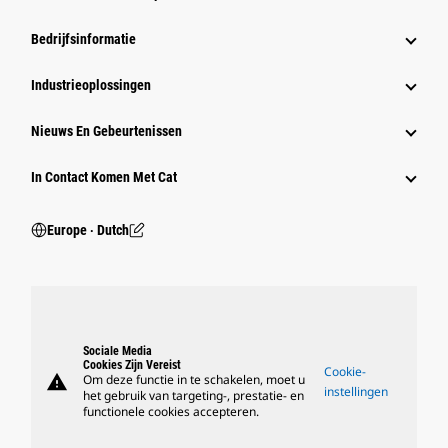
Bedrijfsinformatie
Industrieoplossingen
Nieuws En Gebeurtenissen
In Contact Komen Met Cat
Europe ‧ Dutch
Sociale Media
Cookies Zijn Vereist
Cookie-
warning
Om deze functie in te schakelen, moet u
instellingen
het gebruik van targeting-, prestatie- en
functionele cookies accepteren.