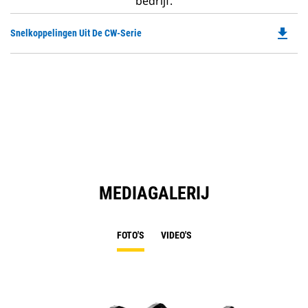
bedrijf.
file_download
Do
Snelkoppelingen Uit De CW-Serie
P
O
in
a
N
Ta
MEDIAGALERIJ
FOTO'S
VIDEO'S