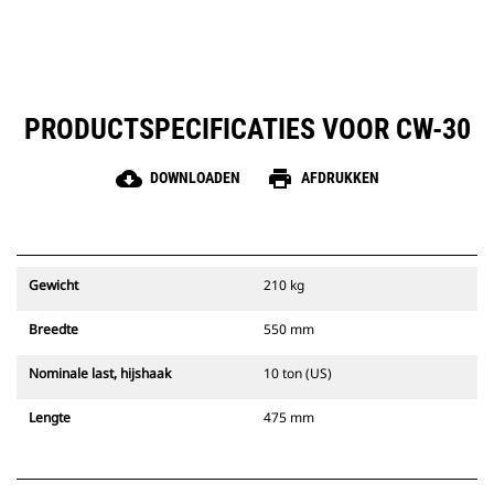
PRODUCTSPECIFICATIES VOOR CW-30
cloud_download
print
DOWNLOADEN
AFDRUKKEN
Gewicht
210 kg
Breedte
550 mm
Nominale last, hijshaak
10 ton (US)
Lengte
475 mm