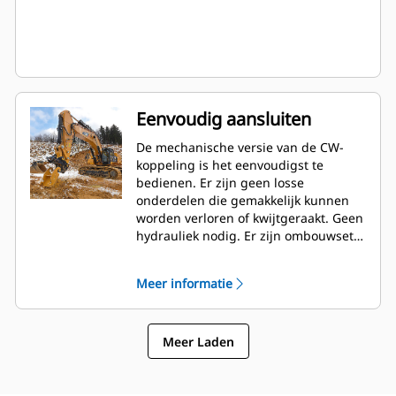
Eenvoudig aansluiten
De mechanische versie van de CW-
koppeling is het eenvoudigst te
bedienen. Er zijn geen losse
onderdelen die gemakkelijk kunnen
worden verloren of kwijtgeraakt. Geen
hydrauliek nodig. Er zijn ombouwsets
verkrijgbaar om op ieder moment
eenvoudig om te bouwen naar de
Meer informatie
hydraulische versie.
Meer Laden