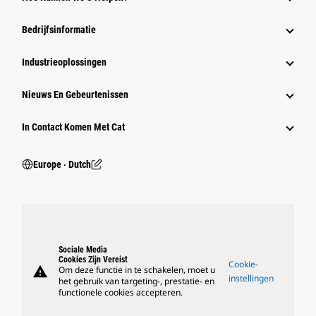
Bedrijfsinformatie
Industrieoplossingen
Nieuws En Gebeurtenissen
In Contact Komen Met Cat
Europe ‧ Dutch
Sociale Media
Cookies Zijn Vereist
Cookie-
warning
Om deze functie in te schakelen, moet u
instellingen
het gebruik van targeting-, prestatie- en
functionele cookies accepteren.