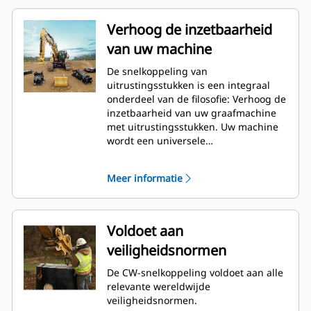
Verhoog de inzetbaarheid
van uw machine
De snelkoppeling van
uitrustingsstukken is een integraal
onderdeel van de filosofie: Verhoog de
inzetbaarheid van uw graafmachine
met uitrustingsstukken. Uw machine
wordt een universele
gereedschapsdrager. De CW-
koppeling is de norm in de bedrijfstak
Meer informatie
geworden. Er zijn er de afgelopen 40
jaar meer dan 50.000 stuks van
verkocht. Deze snelkoppeling is
uitwisselbaar met verschillende
Voldoet aan
machineklassen en is ontworpen voor
veiligheidsnormen
gebruik met meer dan 700
verschillende machines van Cat en
De CW-snelkoppeling voldoet aan alle
andere merken.
relevante wereldwijde
veiligheidsnormen.