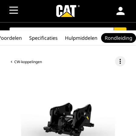
person
SEARCH
search
Voordelen
Specificaties
Hulpmiddelen
Rondleiding
more_vert
CW-koppelingen