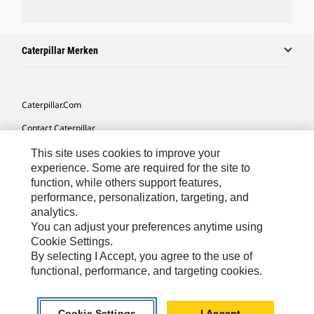
Caterpillar Merken
Caterpillar.com
Contact Caterpillar
Mijn Marketingvoorkeuren
This site uses cookies to improve your
experience. Some are required for the site to
Site Map
function, while others support features,
performance, personalization, targeting, and
Cookie Settings
analytics.
Legal
You can adjust your preferences anytime using
Cookie Settings.
Privacy
By selecting I Accept, you agree to the use of
functional, performance, and targeting cookies.
Europe-Dutch
© 2026 Caterpillar. Alle rechten voorbehouden.
Cookie Settings
I Accept