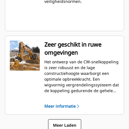
veiligheidsnormen.
Zeer geschikt in ruwe
omgevingen
Het ontwerp van de CW-snelkoppeling
is zeer robuust en de lage
constructiehoogte waarborgt een
optimale opbreekkracht. Een
wigvormig vergrendelingssysteem dat
de koppeling gedurende de gehele
levensduur strak en zonder speling in
de haken van het uitrustingsstuk
Meer informatie
houdt. Dit maakt de koppeling zeer
geschikt in een grote verscheidenheid
aan toepassingen.
Meer Laden