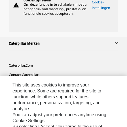
Cookies Zijn Vereist
Cookie-
warning
Om deze functie in te schakelen, moet u
instellingen
het gebruik van targeting-, prestatie- en
functionele cookies accepteren.
Caterpillar Merken
Caterpillar.com
Contact Caterpillar
Mijn Marketingvoorkeuren
This site uses cookies to improve your
experience. Some are required for the site to
Site Map
function, while others support features,
performance, personalization, targeting, and
Cookie Settings
analytics.
Legal
You can adjust your preferences anytime using
Cookie Settings.
Privacy
By selecting I Accept, you agree to the use of