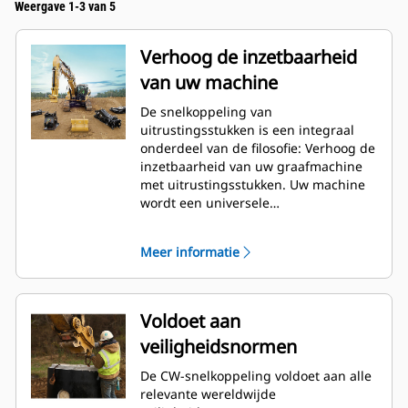
Weergave 1-3 van 5
Verhoog de inzetbaarheid
van uw machine
De snelkoppeling van
uitrustingsstukken is een integraal
onderdeel van de filosofie: Verhoog de
inzetbaarheid van uw graafmachine
met uitrustingsstukken. Uw machine
wordt een universele
gereedschapsdrager. De CW-
koppeling is de norm in de bedrijfstak
Meer informatie
geworden. Er zijn er de afgelopen 40
jaar meer dan 50.000 stuks van
verkocht. Deze snelkoppeling is
uitwisselbaar met verschillende
Voldoet aan
machineklassen en is ontworpen voor
veiligheidsnormen
gebruik met meer dan 700
verschillende machines van Cat en
De CW-snelkoppeling voldoet aan alle
andere merken.
relevante wereldwijde