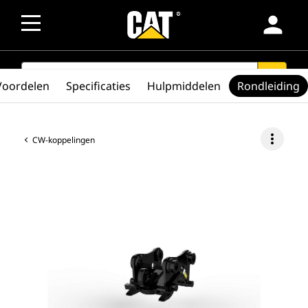
person
SEARCH
search
Voordelen
Specificaties
Hulpmiddelen
Rondleiding
more_vert
CW-koppelingen