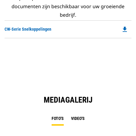
documenten zijn beschikbaar voor uw groeiende
bedrijf.
file_download
Do
CW-Serie Snelkoppelingen
P
O
in
a
N
Ta
MEDIAGALERIJ
FOTO'S
VIDEO'S