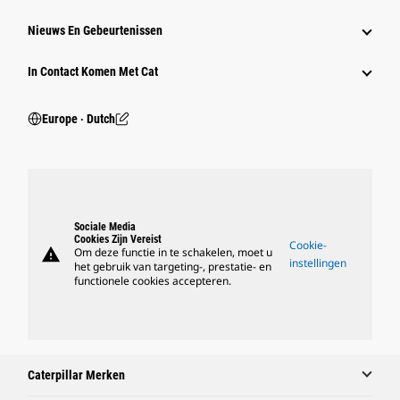
Nieuws En Gebeurtenissen
In Contact Komen Met Cat
Europe ‧ Dutch
Sociale Media
Cookies Zijn Vereist
Cookie-
warning
Om deze functie in te schakelen, moet u
instellingen
het gebruik van targeting-, prestatie- en
functionele cookies accepteren.
Caterpillar Merken