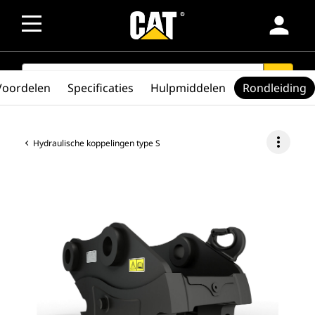
person
SEARCH
search
Voordelen
Specificaties
Hulpmiddelen
Rondleiding
more_vert
Hydraulische koppelingen type S