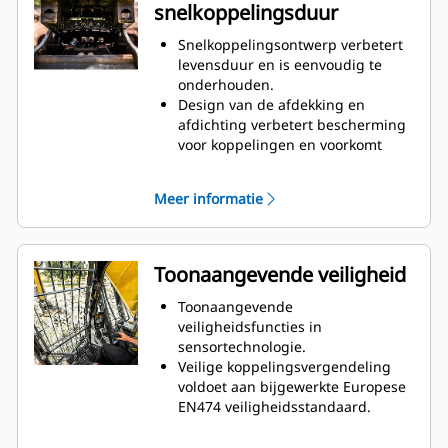
snelkoppelingsduur
hydrauliekvloeistof en geen
mogelijkheid voor gemorste
Snelkoppelingsontwerp verbetert
vloeistof tijdens
levensduur en is eenvoudig te
gereedschapswissels.
onderhouden.
Interne slangen in de beugel en
Design van de afdekking en
koppeling gebruiken minder
afdichting verbetert bescherming
externe slangen, waardoor de
voor koppelingen en voorkomt
kosten voor slangen en reparaties
vervuiling van het hydraulisch
lager liggen.
systeem.
Meer informatie
Machinepositie van snelkoppeling
zorgt voor de beste bracketto-
koppelingsverbinding.
Snelkoppelingen worden
Toonaangevende veiligheid
geïnstalleerd in dezelfde richting
als de vergrendelingskracht met
Toonaangevende
een sterke flens als solide fitting.
veiligheidsfuncties in
Geen vergrendelingsringen of -
sensortechnologie.
moeren die de kans op losse of
Veilige koppelingsvergendeling
gebroken onderdelen vergroten.
voldoet aan bijgewerkte Europese
EN474 veiligheidsstandaard.
Houd iedereen op de werkplek
veiliger. De machinist blijft veilig in