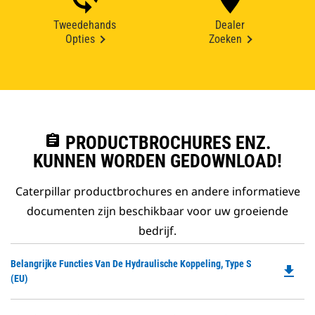
Tweedehands
Dealer
Opties
Zoeken
assignment
PRODUCTBROCHURES ENZ.
KUNNEN WORDEN GEDOWNLOAD!
Caterpillar productbrochures en andere informatieve
documenten zijn beschikbaar voor uw groeiende
bedrijf.
Do
Belangrijke Functies Van De Hydraulische Koppeling, Type S
file_download
P
(EU)
O
in