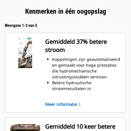
Kenmerken in één oogopslag
Weergave 1-3 van 5
Gemiddeld 37% betere
stroom
Koppelingen zijn geautomatiseerd
en gemaakt voor hoge prestaties
die hydromechanische
uitrustingsstukken vereisen.
Betere hydraulische
stroomresultaten in
brandstofefficiëntiewinst door
minder beperkte hydraulica.
Meer informatie
Ingesloten vering voorkomt
vervuiling van het hydraulisch
systeem.
Fouttolerante verbinding maken
Gemiddeld 10 keer betere
een systeem voor de stroom van