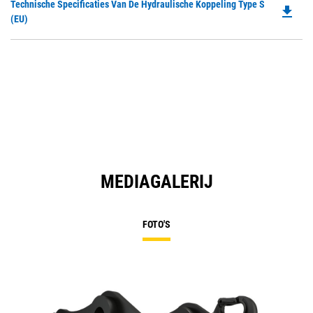
Do
Technische Specificaties Van De Hydraulische Koppeling Type S
a
file_download
P
(EU)
N
O
Ta
in
a
N
Ta
MEDIAGALERIJ
FOTO'S