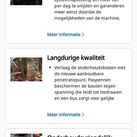
per dag te snijden en garanderen
meer winst doordat de
mogelijkheden van de machine,
schaarcilindermaat, kaakdiepte en
-opening en lengte van de
Meer informatie
hefboomarm precies kunnen
worden gekozen.
Snijd tot 15% efficiënter en
verminder slijtage van de messen
Langdurige kwaliteit
met het kaakontwerp met dubbele
apex.
Verlaag de onderhoudskosten met
Plaats de kaken nauwkeurig in de
de nieuwe aanboutbare
optimale snijstand zonder de
penetratiepunt. Paspennen
machine te verplaatsen met de
beschermen de bouten tegen
standaard 360°-rotator van de
spanning die leidt tot losdraaien
S3000-serie.
en een bus zorgt voor gelijke
Het vermogen is consistent
kracht op beide helften van de
gedurende de gehele snijcyclus.
punt om splitsing te voorkomen.
Meer informatie
De scharen zijn geoptimaliseerd
Werk zelfverzekerd in veeleisende
voor Cat graafmachines voor een
hydraulische toepassingen. Grote
juiste afstemming, optimale
hydraulische componenten zijn
cyclustijden en optimaal
gebouwd met veiligheidsfactor 4 :