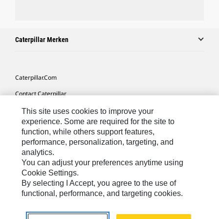
Caterpillar Merken
Caterpillar.com
Contact Caterpillar
Mijn Marketingvoorkeuren
This site uses cookies to improve your
experience. Some are required for the site to
Site Map
function, while others support features,
performance, personalization, targeting, and
Cookie Settings
analytics.
Legal
You can adjust your preferences anytime using
Cookie Settings.
Privacy
By selecting I Accept, you agree to the use of
functional, performance, and targeting cookies.
Europe-Dutch
© 2026 Caterpillar. Alle rechten voorbehouden.