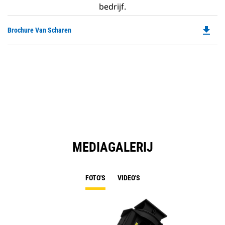
bedrijf.
file_download
Do
Brochure Van Scharen
P
O
in
a
N
Ta
MEDIAGALERIJ
FOTO'S
VIDEO'S