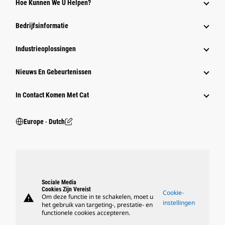
Hoe Kunnen We U Helpen?
Bedrijfsinformatie
Industrieoplossingen
Nieuws En Gebeurtenissen
In Contact Komen Met Cat
Europe ‧ Dutch
Sociale Media
Cookies Zijn Vereist
Cookie-
warning
Om deze functie in te schakelen, moet u
instellingen
het gebruik van targeting-, prestatie- en
functionele cookies accepteren.