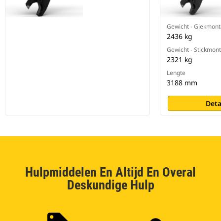
Gewicht - Giekmon
2436 kg
Gewicht - Stickmon
2321 kg
Lengte
3188 mm
Deta
Hulpmiddelen En Altijd En Overal
Deskundige Hulp