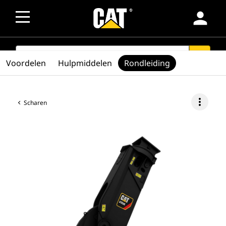
person
SEARCH
search
Voordelen
Hulpmiddelen
Rondleiding
more_vert
Scharen