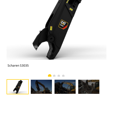
Scharen S3035
Sch