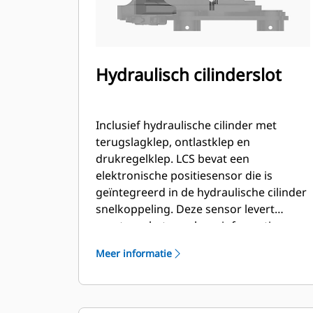
Hydraulisch cilinderslot
Inclusief hydraulische cilinder met
terugslagklep, ontlastklep en
drukregelklep. LCS bevat een
elektronische positiesensor die is
geïntegreerd in de hydraulische cilinder
snelkoppeling. Deze sensor levert
exacte en betrouwbare informatie aan
een elektronische processor die in de
Meer informatie
snelkoppeling is gemonteerd. Deze
microprocessor zorg via een elektrische
draadboom voor digitale communicatie
met de Next Generation MHE (ECM).