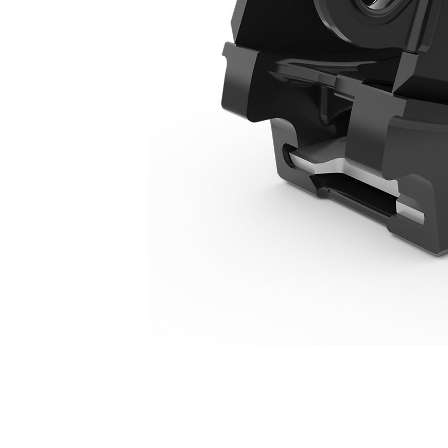
Pengrijper LCS S-50 Voor Minigraafmachines Van 10 Ton
Voo
Model wijzigen