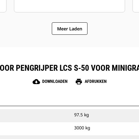
Meer Laden
OOR PENGRIJPER LCS S-50 VOOR MINIG
cloud_download
print
DOWNLOADEN
AFDRUKKEN
97.5 kg
3000 kg