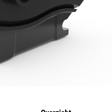
rdelen
Specificaties
Hulpmiddelen
Rondleidin