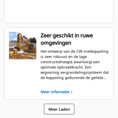
Zeer geschikt in ruwe
omgevingen
Het ontwerp van de CW-snelkoppeling
is zeer robuust en de lage
constructiehoogte waarborgt een
optimale opbreekkracht. Een
wigvormig vergrendelingssysteem dat
de koppeling gedurende de gehele
levensduur strak en zonder speling in
de haken van het uitrustingsstuk
Meer informatie
houdt. De koppeling is daarom zeer
geschikt voor zware toepassingen
zoals rippen en laden,
Meer Laden
sloopwerkzaamheden en in
steengroeven.