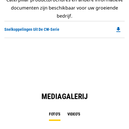
documenten zijn beschikbaar voor uw groeiende
bedrijf.
file_download
Do
Snelkoppelingen Uit De CW-Serie
P
O
in
a
N
Ta
MEDIAGALERIJ
FOTO'S
VIDEO'S