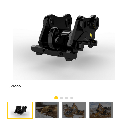
CW-55S
CW-