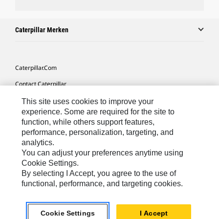
Caterpillar Merken
Caterpillar.com
Contact Caterpillar
Mijn Marketingvoorkeuren
This site uses cookies to improve your
experience. Some are required for the site to
Site Map
function, while others support features,
performance, personalization, targeting, and
Cookie Settings
analytics.
Legal
You can adjust your preferences anytime using
Cookie Settings.
Privacy
By selecting I Accept, you agree to the use of
functional, performance, and targeting cookies.
Europe-Dutch
© 2026 Caterpillar. Alle rechten voorbehouden.
Cookie Settings
I Accept