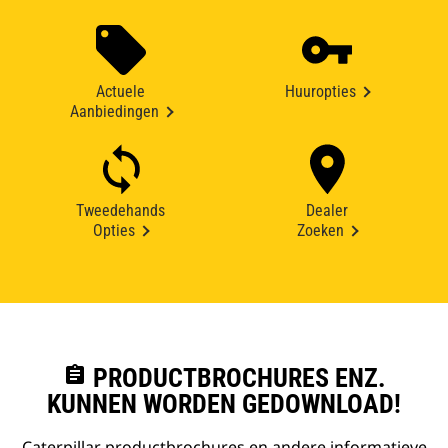
Actuele
Huuropties
Aanbiedingen
Tweedehands
Dealer
Opties
Zoeken
assignment
PRODUCTBROCHURES ENZ.
KUNNEN WORDEN GEDOWNLOAD!
Caterpillar productbrochures en andere informatieve