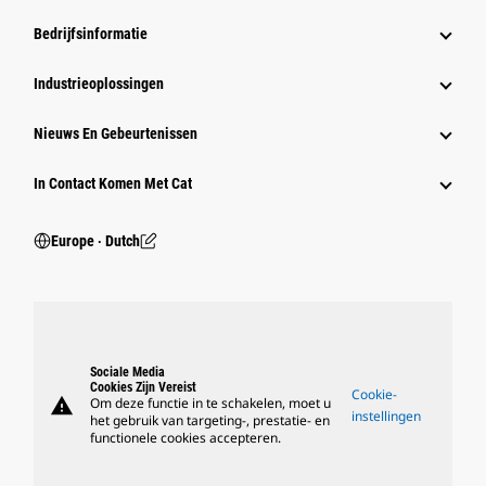
Bedrijfsinformatie
Industrieoplossingen
Nieuws En Gebeurtenissen
In Contact Komen Met Cat
Europe ‧ Dutch
Sociale Media
Cookies Zijn Vereist
Cookie-
warning
Om deze functie in te schakelen, moet u
instellingen
het gebruik van targeting-, prestatie- en
functionele cookies accepteren.