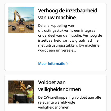
Verhoog de inzetbaarheid
van uw machine
De snelkoppeling van
uitrustingsstukken is een integraal
onderdeel van de filosofie: Verhoog de
inzetbaarheid van uw graafmachine
met uitrustingsstukken. Uw machine
wordt een universele
gereedschapsdrager. De CW-
koppeling is de norm in de bedrijfstak
Meer informatie
geworden. Er zijn er de afgelopen 40
jaar meer dan 50.000 stuks van
verkocht. Deze snelkoppeling is
uitwisselbaar met verschillende
Voldoet aan
machineklassen en is ontworpen voor
veiligheidsnormen
gebruik met meer dan 700
verschillende machines van Cat en
De CW-snelkoppeling voldoet aan alle
andere merken.
relevante wereldwijde
veiligheidsnormen.