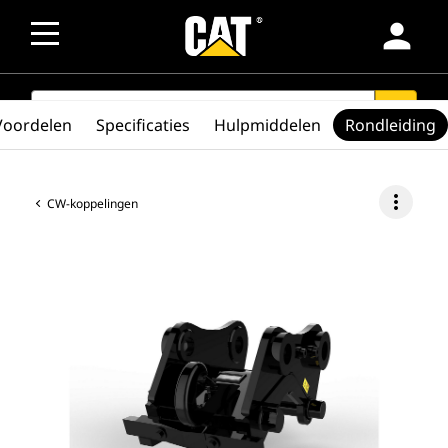
person
SEARCH
search
Voordelen
Specificaties
Hulpmiddelen
Rondleiding
more_vert
CW-koppelingen