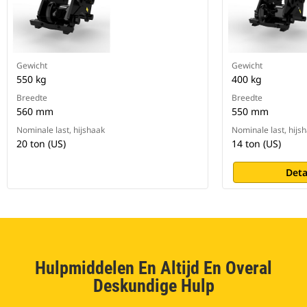
Gewicht
Gewicht
550 kg
400 kg
Breedte
Breedte
560 mm
550 mm
Nominale last, hijshaak
Nominale last, hijs
20 ton (US)
14 ton (US)
Deta
Hulpmiddelen En Altijd En Overal
Deskundige Hulp