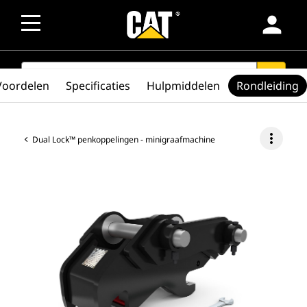
person
SEARCH
search
Voordelen
Specificaties
Hulpmiddelen
Rondleiding
more_vert
Dual Lock™ penkoppelingen - minigraafmachine