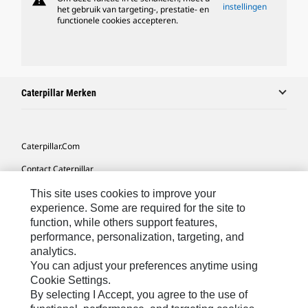
warning
instellingen
het gebruik van targeting-, prestatie- en
functionele cookies accepteren.
Caterpillar Merken
Caterpillar.com
Contact Caterpillar
Mijn Marketingvoorkeuren
This site uses cookies to improve your
experience. Some are required for the site to
Site Map
function, while others support features,
performance, personalization, targeting, and
Cookie Settings
analytics.
Legal
You can adjust your preferences anytime using
Cookie Settings.
Privacy
By selecting I Accept, you agree to the use of