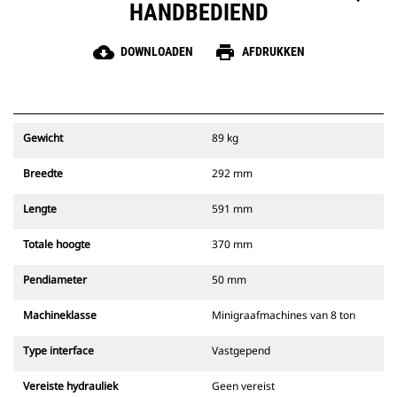
HANDBEDIEND
cloud_download
print
DOWNLOADEN
AFDRUKKEN
Gewicht
89 kg
Breedte
292 mm
Lengte
591 mm
Totale hoogte
370 mm
Pendiameter
50 mm
Machineklasse
Minigraafmachines van 8 ton
Type interface
Vastgepend
Vereiste hydrauliek
Geen vereist