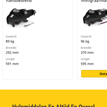
handbediend
minigraafmac
Gewicht
Gewicht
89 kg
96 kg
Breedte
Breedte
292 mm
370 mm
Lengte
Lengte
591 mm
595 mm
Deta