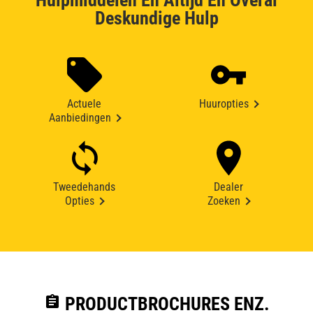
Hulpmiddelen En Altijd En Overal
Deskundige Hulp
Actuele
Huuropties
Aanbiedingen
Tweedehands
Dealer
Opties
Zoeken
assignment
PRODUCTBROCHURES ENZ.