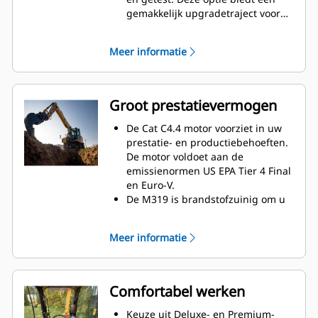
gemakkelijk upgradetraject voor
klanten die na hun eerste
aanschaf Grade met 3D willen
Meer informatie
toevoegen. Neem voor activering
contact op met uw Cat Dealer voor
aanschaf van de vereiste 3D
softwarelicenties. Licenties kunnen
Groot prestatievermogen
op afstand worden geïnstalleerd
of handmatig in de machine
De Cat C4.4 motor voorziet in uw
worden geladen.
prestatie- en productiebehoeften.
De motor voldoet aan de
emissienormen US EPA Tier 4 Final
en Euro-V.
De M319 is brandstofzuinig om u
op het werkterrein in beweging en
productief te houden.
Meer informatie
Werk met vertrouwen in krappe
ruimtes. U kunt graven, zwenken
en storten binnen een werkruimte.
Comfortabel reizen tussen locaties
Comfortabel werken
met reissnelheden tot 35 km/h
(21.7 mph).
Keuze uit Deluxe- en Premium-