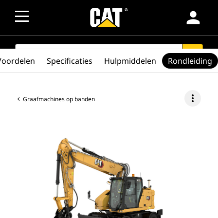
person
SEARCH
search
Voordelen
Specificaties
Hulpmiddelen
Rondleiding
more_vert
Graafmachines op banden