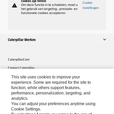
Cookies Zijn Vereist
Cookie-
warning
Om deze functie in te schakelen, moet u
instellingen
het gebruik van targeting-, prestatie- en
functionele cookies accepteren.
Caterpillar Merken
Caterpillar.com
Contact Caterpillar
Mijn Marketingvoorkeuren
This site uses cookies to improve your
experience. Some are required for the site to
Site Map
function, while others support features,
performance, personalization, targeting, and
Cookie Settings
analytics.
Legal
You can adjust your preferences anytime using
Cookie Settings.
Privacy