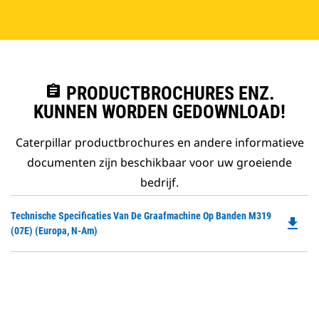
assignment
PRODUCTBROCHURES ENZ.
KUNNEN WORDEN GEDOWNLOAD!
Caterpillar productbrochures en andere informatieve
documenten zijn beschikbaar voor uw groeiende
bedrijf.
Do
Technische Specificaties Van De Graafmachine Op Banden M319
file_download
P
(07E) (Europa, N-Am)
O
in
a
N
Ta