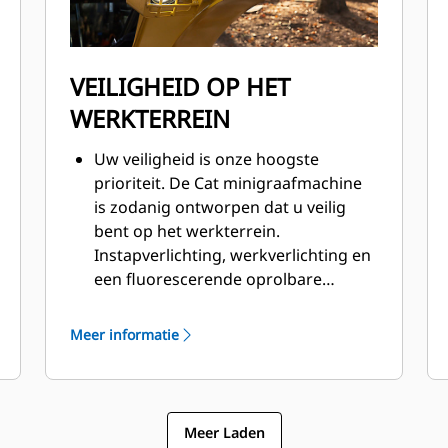
VEILIGHEID OP HET
WERKTERREIN
Uw veiligheid is onze hoogste
prioriteit. De Cat minigraafmachine
is zodanig ontworpen dat u veilig
bent op het werkterrein.
Instapverlichting, werkverlichting en
een fluorescerende oprolbare
veiligheidsgordel met optioneel
gordelverklikkersysteem zijn slechts
Meer informatie
enkele van de
veiligheidsvoorzieningen die wij in de
machine hebben ingebouwd.
Meer Laden