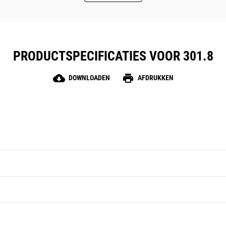
PRODUCTSPECIFICATIES VOOR 301.8
cloud_download
print
DOWNLOADEN
AFDRUKKEN