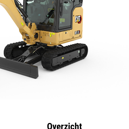
rdelen
Specificaties
Hulpmiddelen
Rondleidin
Overzicht