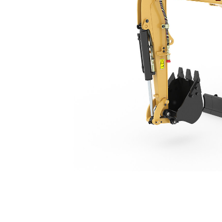
301.8
Voo
Model wijzigen