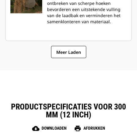
ontbreken van scherpe hoeken
bevorderen een uitstekende vulling
van de laadbak en verminderen het
samenklonteren van materiaal.
Meer Laden
PRODUCTSPECIFICATIES VOOR 300
MM (12 INCH)
cloud_download
print
DOWNLOADEN
AFDRUKKEN