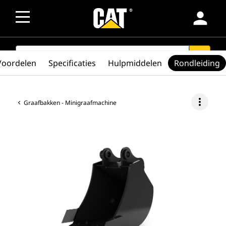
person
SEARCH
search
Voordelen
Specificaties
Hulpmiddelen
Rondleiding
more_vert
Graafbakken - Minigraafmachine