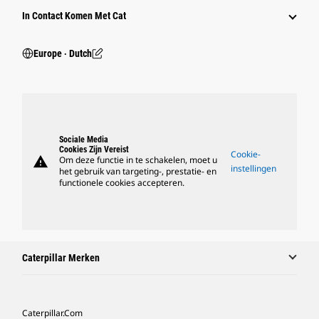
In Contact Komen Met Cat
Europe ‧ Dutch
Sociale Media
Cookies Zijn Vereist
Cookie-
warning
Om deze functie in te schakelen, moet u
instellingen
het gebruik van targeting-, prestatie- en
functionele cookies accepteren.
Caterpillar Merken
Caterpillar.com