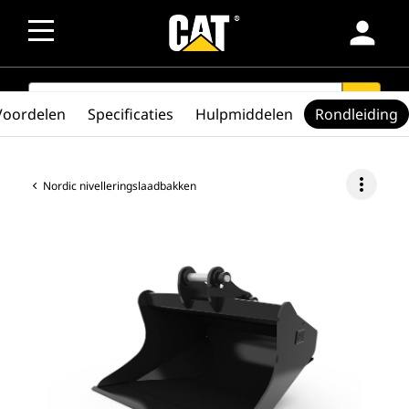
person
SEARCH
search
Voordelen
Specificaties
Hulpmiddelen
Rondleiding
more_vert
Nordic nivelleringslaadbakken