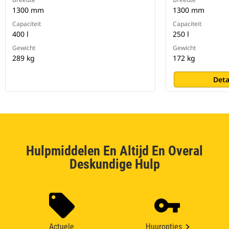
1300 mm
1300 mm
Capaciteit
Capaciteit
400 l
250 l
Gewicht
Gewicht
289 kg
172 kg
Deta
Hulpmiddelen En Altijd En Overal
Deskundige Hulp
Actuele
Huuropties