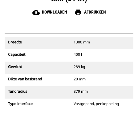
cloud_download
print
DOWNLOADEN
AFDRUKKEN
Breedte
1300 mm
Capaciteit
400 l
Gewicht
289 kg
Dikte van basisrand
20 mm
Tandradius
879 mm
Type interface
Vastgepend, penkoppeling