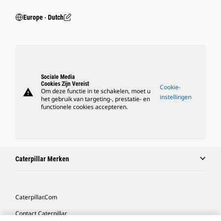
Europe ‧ Dutch
Sociale Media
Cookies Zijn Vereist
Cookie-
warning
Om deze functie in te schakelen, moet u
instellingen
het gebruik van targeting-, prestatie- en
functionele cookies accepteren.
Caterpillar Merken
Caterpillar.com
Contact Caterpillar