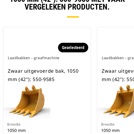
beschikbaar voor alle
VERGELEKEN PRODUCTEN.
graafmachines op rupsbanden en
op wielen.
Geselecteerd
Laadbakken - graafmachine
Laadbakken - gr
Zwaar uitgevoerde bak, 1050
Zwaar uitgev
mm (42"): 550-9585
mm (42"): 55
Breedte
Breedte
1050 mm
1050 mm