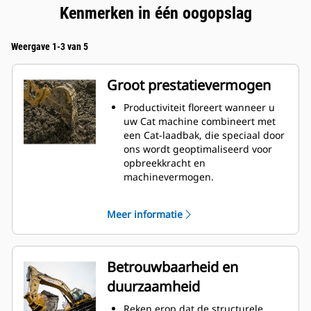
Kenmerken in één oogopslag
Weergave 1-3 van 5
Groot prestatievermogen
Productiviteit floreert wanneer u
uw Cat machine combineert met
een Cat-laadbak, die speciaal door
ons wordt geoptimaliseerd voor
opbreekkracht en
machinevermogen.
Het schelpprofiel met dubbele
radius verbetert de
Meer informatie
materiaalstroom in de laadbak. De
extra ruimte voor de hiel zorgt
ervoor dat de bodem van de
laadbak niet blijft slepen,
Betrouwbaarheid en
waardoor de onderhoudskosten
duurzaamheid
worden verminderd.
Het brandstofverbruik is het
Reken erop dat de structurele