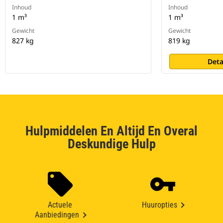
Inhoud
Inhoud
1 m³
1 m³
Gewicht
Gewicht
827 kg
819 kg
Deta
Hulpmiddelen En Altijd En Overal
Deskundige Hulp
Actuele
Huuropties
Aanbiedingen