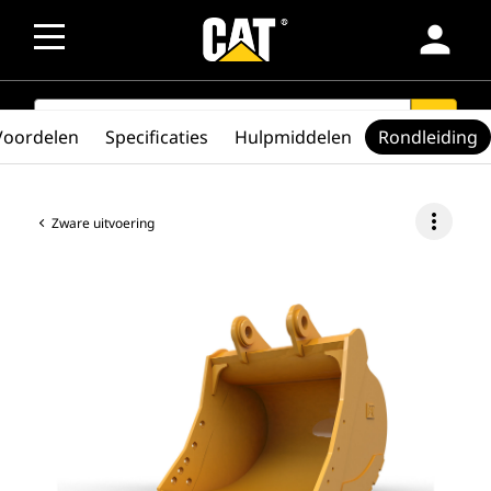
person
SEARCH
search
Voordelen
Specificaties
Hulpmiddelen
Rondleiding
more_vert
Zware uitvoering