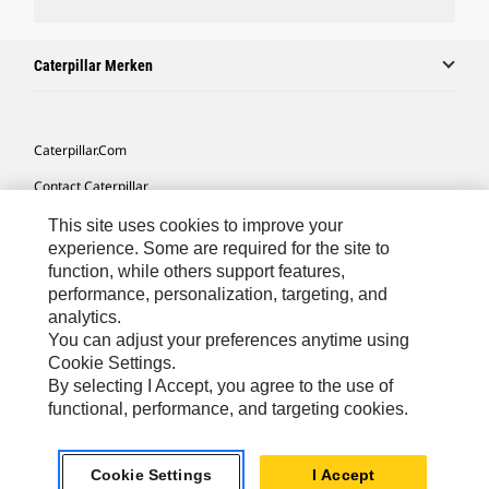
Caterpillar Merken
Caterpillar.com
Contact Caterpillar
Mijn Marketingvoorkeuren
This site uses cookies to improve your
experience. Some are required for the site to
Site Map
function, while others support features,
performance, personalization, targeting, and
Cookie Settings
analytics.
Legal
You can adjust your preferences anytime using
Cookie Settings.
Privacy
By selecting I Accept, you agree to the use of
functional, performance, and targeting cookies.
Europe-Dutch
© 2026 Caterpillar. Alle rechten voorbehouden.
Cookie Settings
I Accept