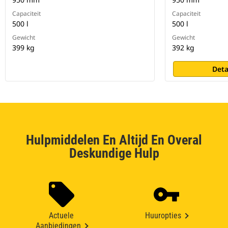
Capaciteit
Capaciteit
500 l
500 l
Gewicht
Gewicht
399 kg
392 kg
Deta
Hulpmiddelen En Altijd En Overal
Deskundige Hulp
Actuele
Huuropties
Aanbiedingen