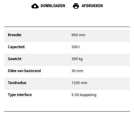
cloud_download
print
DOWNLOADEN
AFDRUKKEN
Breedte
950 mm
Capaciteit
500 l
Gewicht
399 kg
Dikte van basisrand
30 mm
Tandradius
1335 mm
Type interface
S-50-koppeling