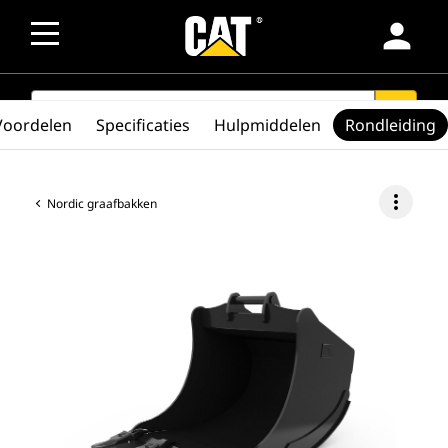
person
SEARCH
search
Voordelen
Specificaties
Hulpmiddelen
Rondleiding
more_vert
Nordic graafbakken