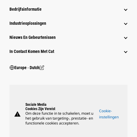
Bedrijfsinformatie
Industrieoplossingen
Nieuws En Gebeurtenissen
In Contact Komen Met Cat
Europe ‧ Dutch
Sociale Media
Cookies Zijn Vereist
Cookie-
warning
Om deze functie in te schakelen, moet u
instellingen
het gebruik van targeting-, prestatie- en
functionele cookies accepteren.