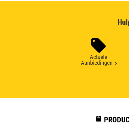
Hul
Actuele
Aanbiedingen
assignment
PRODUC