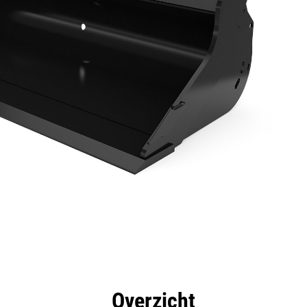
rdelen
Specificaties
Hulpmiddelen
Rondleidin
Overzicht