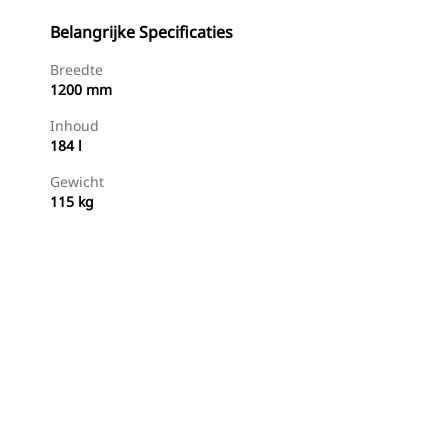
Belangrijke Specificaties
Breedte
1200 mm
Inhoud
184 l
Gewicht
115 kg
g
Nu Winkelen
Prijsopgave Aanvragen