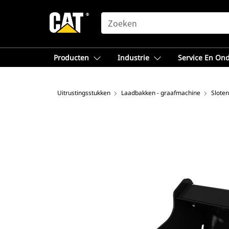
SEARCH
Producten
Industrie
Service En On
Uitrustingsstukken
Laadbakken - graafmachine
Slote