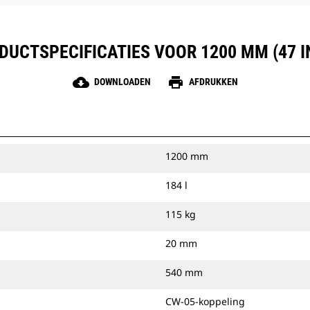
DUCTSPECIFICATIES VOOR 1200 MM (47 I
cloud_download
print
DOWNLOADEN
AFDRUKKEN
1200 mm
184 l
115 kg
20 mm
540 mm
CW-05-koppeling