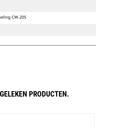
Speciale CW-koppelingen zijn
beschikbaar voor alle graafmachines
peling CW-20S
op rupsbanden en op wielen.
ERGELEKEN PRODUCTEN.