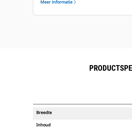
Meer informatie
worden bekeken naast de in Product
™
Link
ingeschreven uitrusting.
Bescherm uw activa. Laadbakken
met een Asset Tracker verzenden
een waarschuwing als ze een
eenvoudig in te stellen terreingrens
verlaten.
PRODUCTSPEC
Breedte
Inhoud