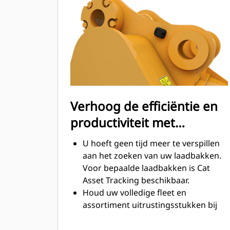
tijdens het graven. Cat laadbakken
zijn ontworpen om snel door
materiaal te snijden en de algehele
operationele efficiëntie van uw
machine te verbeteren.
Laad meer materiaal in minder tijd.
De vorm van de laadbak en de
zijbalken zorgt ervoor dat voor elke
Verhoog de efficiëntie en
lading het meeste materiaal in de
productiviteit met
laadbak blijft.
geïntegreerde Cat
U hoeft geen tijd meer te verspillen
Connect-technologieën
aan het zoeken van uw laadbakken.
Voor bepaalde laadbakken is Cat
Asset Tracking beschikbaar.
Houd uw volledige fleet en
assortiment uitrustingsstukken bij
vanuit één bron. Laadbakken met
®
Asset Tracking kunnen in VisionLink