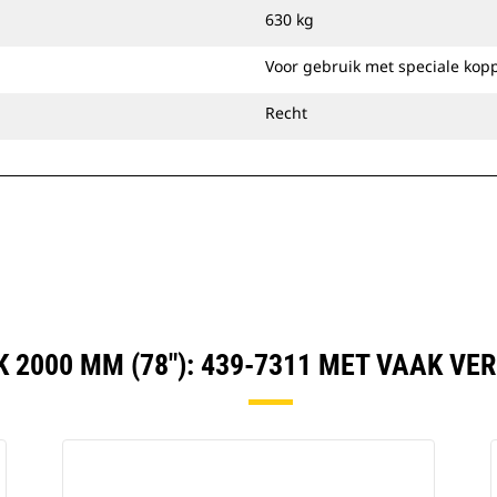
bereiken van een uitstekende
630 kg
afwerking bij nivellering of opvullen.
U kunt laadbakken voor het reinigen
Voor gebruik met speciale kop
van sloten direct op de machine
bevestigen of gebruiken met een Cat
Recht
penkoppeling of speciale CW-
koppeling.
 2000 MM (78"): 439-7311 MET VAAK V