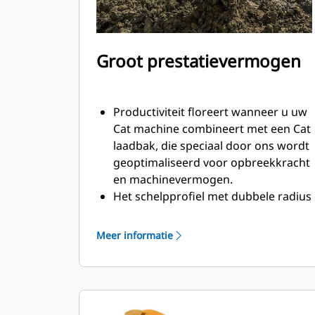
Groot prestatievermogen
Productiviteit floreert wanneer u uw
Cat machine combineert met een Cat
laadbak, die speciaal door ons wordt
geoptimaliseerd voor opbreekkracht
en machinevermogen.
Het schelpprofiel met dubbele radius
verbetert de materiaalstroom in de
laadbak. De extra ruimte voor de hiel
Meer informatie
zorgt ervoor dat de bodem van de
laadbak niet blijft slepen, waardoor
de onderhoudskosten worden
verminderd.
Het brandstofverbruik is het hoogst