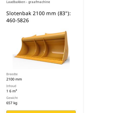
Laadbakken - graafmachine
Slotenbak 2100 mm (83"):
460-5826
Breedte
2100 mm
Inhoud
1 6 m³
Gewicht
657 kg