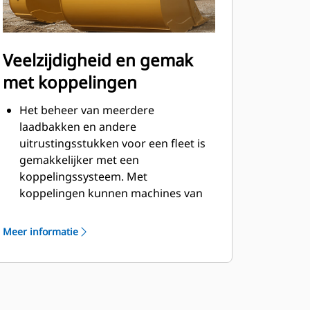
Veelzijdigheid en gemak
met koppelingen
Het beheer van meerdere
laadbakken en andere
uitrustingsstukken voor een fleet is
gemakkelijker met een
koppelingssysteem. Met
koppelingen kunnen machines van
vergelijkbare grootte
uitrustingsstukken delen en kan de
Meer informatie
machinist binnen seconden
uitrustingsstukken uitwisselen
zonder de cabine te verlaten.
Laadbakken die direct kunnen
worden vastgepend op de machine