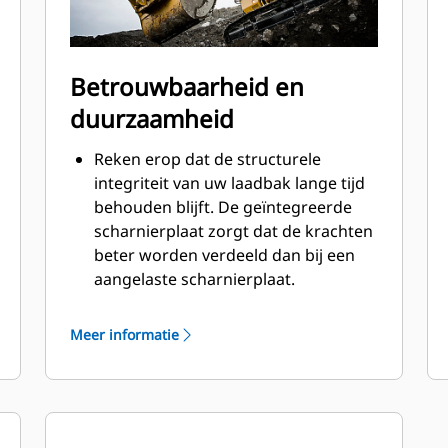
Betrouwbaarheid en
duurzaamheid
Reken erop dat de structurele
integriteit van uw laadbak lange tijd
behouden blijft. De geïntegreerde
scharnierplaat zorgt dat de krachten
beter worden verdeeld dan bij een
aangelaste scharnierplaat.
Cat laadbakken zijn vervaardigd van
schuurbestendig staal met hoge
Meer informatie
sterkte, vooral bij componenten die
blootstaan aan overmatige slijtage.
Bescherm de belangrijkste gedeelten
van uw laadbak die het meest
®
blootstaan aan slijtage met Cat