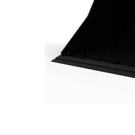
Slotenbak 2000 Mm (78"): 439-7311
Voo
Model wijzigen