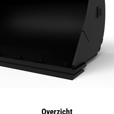
rdelen
Specificaties
Hulpmiddelen
Rondleidin
Overzicht