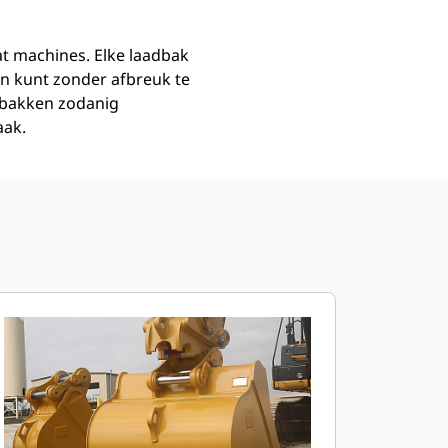
at machines. Elke laadbak
n kunt zonder afbreuk te
dbakken zodanig
aak.