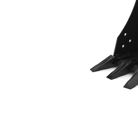
400 Mm (16 Inch)
Voo
Model wijzigen