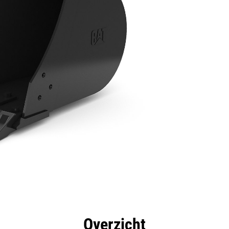
rdelen
Specificaties
Hulpmiddelen
Rondleidin
Overzicht