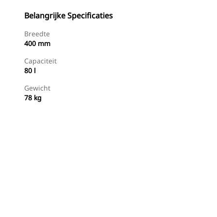
Belangrijke Specificaties
Breedte
400 mm
Capaciteit
80 l
Gewicht
78 kg
g
Nu Winkelen
Prijsopgave Aanvragen