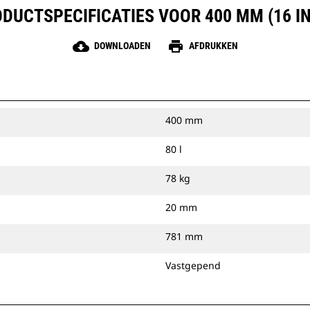
DUCTSPECIFICATIES VOOR 400 MM (16 I
cloud_download
print
DOWNLOADEN
AFDRUKKEN
400 mm
80 l
78 kg
20 mm
781 mm
Vastgepend