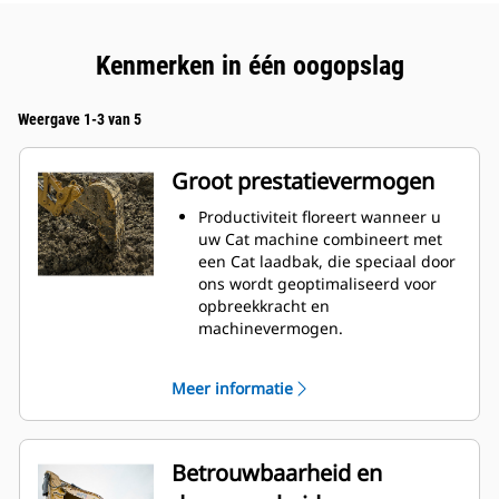
Kenmerken in één oogopslag
Weergave 1-3 van 5
Groot prestatievermogen
Productiviteit floreert wanneer u
uw Cat machine combineert met
een Cat laadbak, die speciaal door
ons wordt geoptimaliseerd voor
opbreekkracht en
machinevermogen.
Het schelpprofiel met dubbele
radius verbetert de
Meer informatie
materiaalstroom in de laadbak. De
extra ruimte voor de hiel zorgt
ervoor dat de bodem van de
laadbak niet blijft slepen,
Betrouwbaarheid en
waardoor de onderhoudskosten