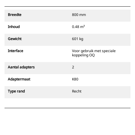
gemakkelijk schoon leeg te maken.
Zorg dat uw uitrustingsstukken
Breedte
800 mm
beveiligd zijn met akoestische en
visuele aanwijzingen van de
Inhoud
0.48 m³
secundaire vergrendeling van de
koppeling, die altijd zichtbaar is
Gewicht
601 kg
voor de machinist.
Cat penkoppelingen zijn
Interface
Voor gebruik met speciale
compatibel met graafmachines op
koppeling OQ
rupsbanden 311-352 en alle
graafmachines op wielen. Er zijn
Aantal adapters
2
ook koppelingen voor
sleuvengraafbreedte.
Adaptermaat
K80
Uitrustingsstukken die compatibel
zijn met het speciale CW-
Type rand
Recht
koppelingssysteem maken gebruik
van vaste snelkoppelingshaken.
Speciale CW-koppelingen zijn
voorzien van een wigvormig
vergrendelingssysteem waarmee
de bevestiging van de
uitrustingsstukken wordt