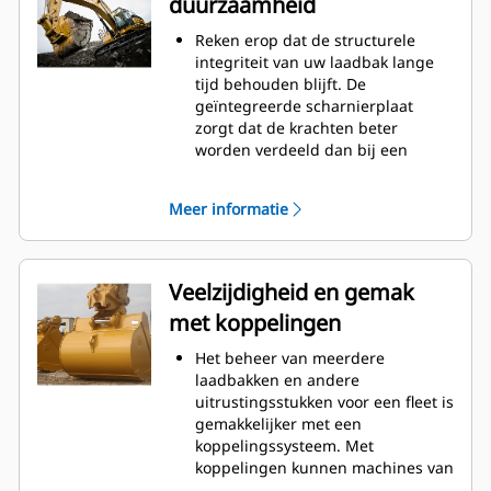
duurzaamheid
worden verminderd.
Het brandstofverbruik is het
Reken erop dat de structurele
hoogst tijdens het graven. Cat
integriteit van uw laadbak lange
laadbakken zijn ontworpen om
tijd behouden blijft. De
snel door materiaal te snijden en
geïntegreerde scharnierplaat
de algehele operationele
zorgt dat de krachten beter
efficiëntie van uw machine te
worden verdeeld dan bij een
verbeteren.
aangelaste scharnierplaat.
Laad meer materiaal in minder
Cat laadbakken zijn vervaardigd
tijd. De vorm van de laadbak en de
Meer informatie
van schuurbestendig staal met
zijbalken zorgt ervoor dat voor elke
hoge sterkte, vooral bij
lading het meeste materiaal in de
componenten die blootstaan aan
laadbak blijft.
overmatige slijtage.
Veelzijdigheid en gemak
Bescherm de belangrijkste
met koppelingen
gedeelten van uw laadbak die het
meest blootstaan aan slijtage met
Het beheer van meerdere
Cat-graafgereedschap (GET:
laadbakken en andere
Ground Engaging Tools)
uitrustingsstukken voor een fleet is
Hogere productie in veeleisende
gemakkelijker met een
toepassingen, betere penetratie in
koppelingssysteem. Met
bergen en snellere cyclustijden
koppelingen kunnen machines van
met Cat
Advansys
-
®
™
vergelijkbare grootte