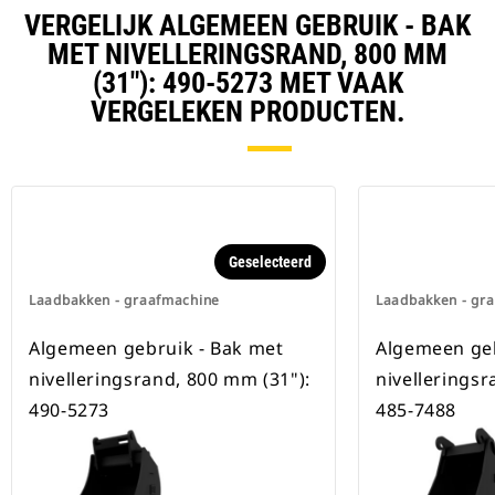
verzekerd.
VERGELIJK ALGEMEEN GEBRUIK - BAK
Speciale CW-koppelingen zijn
beschikbaar voor alle
MET NIVELLERINGSRAND, 800 MM
graafmachines op rupsbanden en
(31"): 490-5273 MET VAAK
op wielen.
VERGELEKEN PRODUCTEN.
Geselecteerd
Laadbakken - graafmachine
Laadbakken - gr
Algemeen gebruik - Bak met
Algemeen geb
nivelleringsrand, 800 mm (31"):
nivelleringsr
490-5273
485-7488