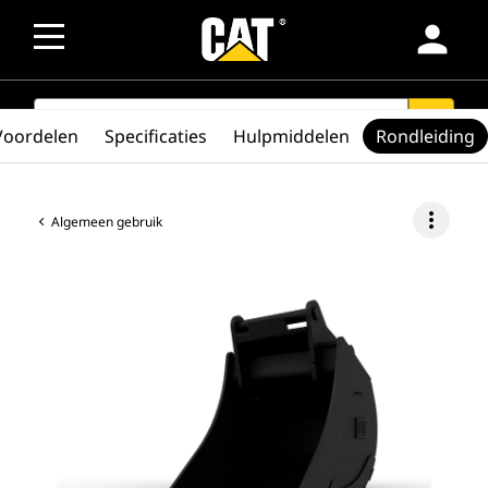
person
SEARCH
search
Voordelen
Specificaties
Hulpmiddelen
Rondleiding
more_vert
Algemeen gebruik