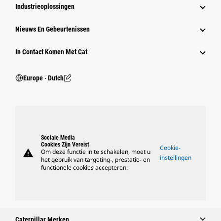
Industrieoplossingen
Nieuws En Gebeurtenissen
In Contact Komen Met Cat
Europe ‧ Dutch
Sociale Media
Cookies Zijn Vereist
Cookie-
warning
Om deze functie in te schakelen, moet u
instellingen
het gebruik van targeting-, prestatie- en
functionele cookies accepteren.
Caterpillar Merken