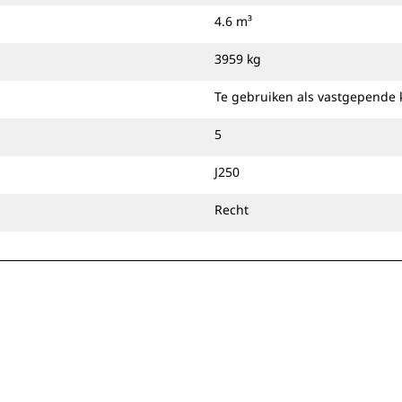
bevestigen of gebruiken met een Cat
4.6 m³
penkoppeling of speciale CW-
koppeling.
3959 kg
Te gebruiken als vastgepende 
5
J250
Recht