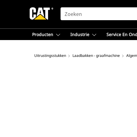
SEARCH
Producten
Industrie
Service En On
Uitrustingsstukken
Laadbakken - graafmachine
Algem