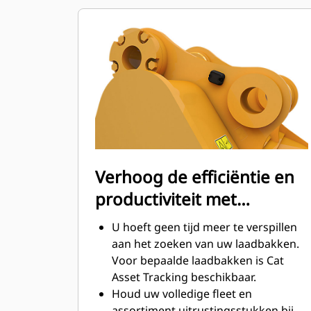
verminderd.
Het brandstofverbruik is het hoogst
tijdens het graven. Cat laadbakken
zijn ontworpen om snel door
materiaal te snijden en de algehele
operationele efficiëntie van uw
machine te verbeteren.
Laad meer materiaal in minder tijd.
De vorm van de laadbak en de
zijbalken zorgt ervoor dat voor elke
Verhoog de efficiëntie en
lading het meeste materiaal in de
productiviteit met
laadbak blijft.
geïntegreerde Cat
U hoeft geen tijd meer te verspillen
Connect-technologieën
aan het zoeken van uw laadbakken.
Voor bepaalde laadbakken is Cat
Asset Tracking beschikbaar.
Houd uw volledige fleet en
assortiment uitrustingsstukken bij