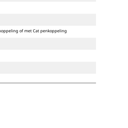
bevestiging van de
uitrustingsstukken wordt verzekerd.
Speciale CW-koppelingen zijn
beschikbaar voor alle graafmachines
koppeling of met Cat penkoppeling
op rupsbanden en op wielen.