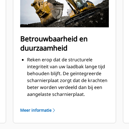
Betrouwbaarheid en
duurzaamheid
Reken erop dat de structurele
integriteit van uw laadbak lange tijd
behouden blijft. De geïntegreerde
scharnierplaat zorgt dat de krachten
beter worden verdeeld dan bij een
aangelaste scharnierplaat.
Cat laadbakken zijn vervaardigd van
schuurbestendig staal met hoge
Meer informatie
sterkte, vooral bij componenten die
blootstaan aan overmatige slijtage.
Bescherm de belangrijkste gedeelten