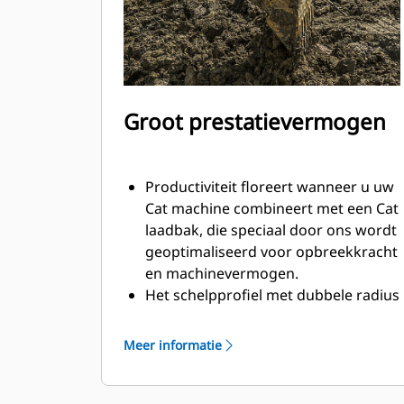
Groot prestatievermogen
Productiviteit floreert wanneer u uw
Cat machine combineert met een Cat
laadbak, die speciaal door ons wordt
geoptimaliseerd voor opbreekkracht
en machinevermogen.
Het schelpprofiel met dubbele radius
verbetert de materiaalstroom in de
laadbak. De extra ruimte voor de hiel
Meer informatie
zorgt ervoor dat de bodem van de
laadbak niet blijft slepen, waardoor
de onderhoudskosten worden