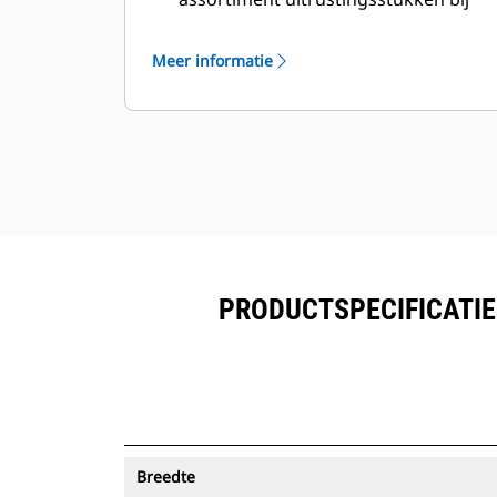
vanuit één bron. Laadbakken met
®
Asset Tracking kunnen in VisionLink
Meer informatie
worden bekeken naast de in Product
™
Link
ingeschreven uitrusting.
Bescherm uw activa. Laadbakken
met een Asset Tracker verzenden
een waarschuwing als ze een
eenvoudig in te stellen terreingrens
verlaten.
PRODUCTSPECIFICATIES
Breedte