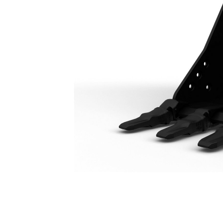
Bak Voor Algemeen Gebruik, 2050 Mm (81"): 528-8162
Voo
Model wijzigen