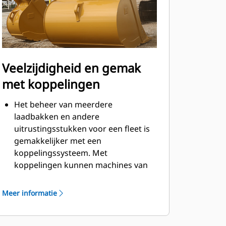
Veelzijdigheid en gemak
met koppelingen
Het beheer van meerdere
laadbakken en andere
uitrustingsstukken voor een fleet is
gemakkelijker met een
koppelingssysteem. Met
koppelingen kunnen machines van
vergelijkbare grootte
uitrustingsstukken delen en kan de
Meer informatie
machinist binnen seconden
uitrustingsstukken uitwisselen
zonder de cabine te verlaten.