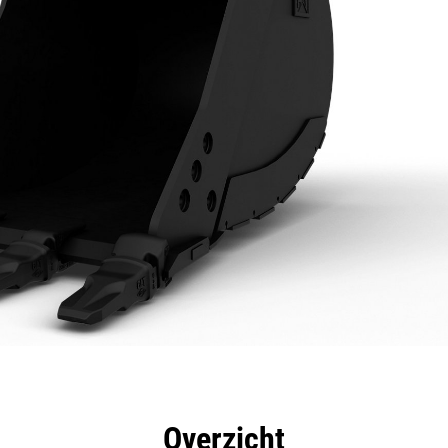
rdelen
Specificaties
Hulpmiddelen
Rondleidin
Overzicht