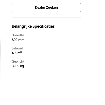
Dealer Zoeken
Belangrijke Specificaties
Breedte
800 mm
Inhoud
4.6 m³
Gewicht
3959 kg
g
Dealer Zoeken
Prijsopgave Aanvragen