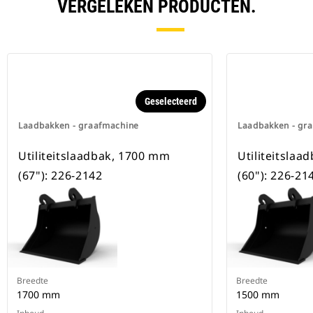
beschikbaar voor alle
VERGELEKEN PRODUCTEN.
graafmachines op rupsbanden en
op wielen.
Geselecteerd
Laadbakken - graafmachine
Laadbakken - gr
Utiliteitslaadbak, 1700 mm
Utiliteitsla
(67"): 226-2142
(60"): 226-21
Breedte
Breedte
1700 mm
1500 mm