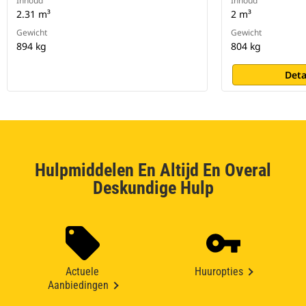
Inhoud
Inhoud
2.31 m³
2 m³
Gewicht
Gewicht
894 kg
804 kg
Deta
Hulpmiddelen En Altijd En Overal
Deskundige Hulp
Actuele
Huuropties
Aanbiedingen