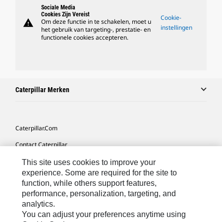
Sociale Media
Cookies Zijn Vereist
Cookie-
warning
Om deze functie in te schakelen, moet u
instellingen
het gebruik van targeting-, prestatie- en
functionele cookies accepteren.
Caterpillar Merken
Caterpillar.com
Contact Caterpillar
Mijn Marketingvoorkeuren
This site uses cookies to improve your
experience. Some are required for the site to
Site Map
function, while others support features,
performance, personalization, targeting, and
Cookie Settings
analytics.
Legal
You can adjust your preferences anytime using