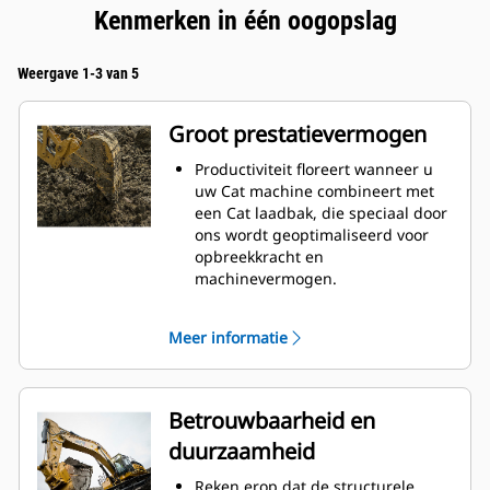
Kenmerken in één oogopslag
Weergave 1-3 van 5
Groot prestatievermogen
Productiviteit floreert wanneer u
uw Cat machine combineert met
een Cat laadbak, die speciaal door
ons wordt geoptimaliseerd voor
opbreekkracht en
machinevermogen.
Het schelpprofiel met dubbele
radius verbetert de
Meer informatie
materiaalstroom in de laadbak. De
extra ruimte voor de hiel zorgt
ervoor dat de bodem van de
laadbak niet blijft slepen,
Betrouwbaarheid en
waardoor de onderhoudskosten
duurzaamheid
worden verminderd.
Het brandstofverbruik is het
Reken erop dat de structurele