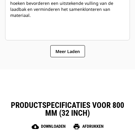
hoeken bevorderen een uitstekende vulling van de
laadbak en verminderen het samenklonteren van
materiaal.
Meer Laden
PRODUCTSPECIFICATIES VOOR 800
MM (32 INCH)
cloud_download
print
DOWNLOADEN
AFDRUKKEN