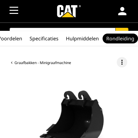
person
SEARCH
search
Voordelen
Specificaties
Hulpmiddelen
Rondleiding
more_vert
Graafbakken - Minigraafmachine