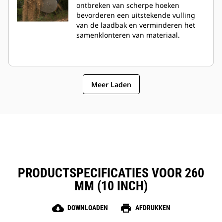
ontbreken van scherpe hoeken
bevorderen een uitstekende vulling
van de laadbak en verminderen het
samenklonteren van materiaal.
Meer Laden
PRODUCTSPECIFICATIES VOOR 260
MM (10 INCH)
cloud_download
print
DOWNLOADEN
AFDRUKKEN