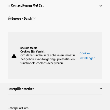
In Contact Komen Met Cat
Europe ‧ Dutch
Sociale Media
Cookies Zijn Vereist
Cookie-
warning
Om deze functie in te schakelen, moet u
instellingen
het gebruik van targeting-, prestatie- en
functionele cookies accepteren.
Caterpillar Merken
Caterpillar.com