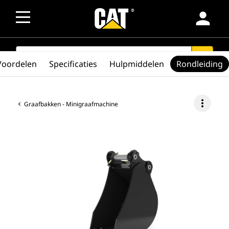
person
SEARCH
search
Voordelen
Specificaties
Hulpmiddelen
Rondleiding
more_vert
Graafbakken - Minigraafmachine