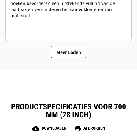
hoeken bevorderen een uitstekende vulling van de
laadbak en verminderen het samenklonteren van
materiaal.
Meer Laden
PRODUCTSPECIFICATIES VOOR 700
MM (28 INCH)
cloud_download
print
DOWNLOADEN
AFDRUKKEN