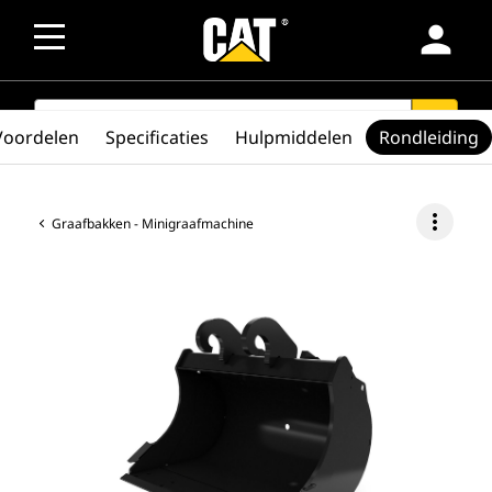
person
SEARCH
search
Voordelen
Specificaties
Hulpmiddelen
Rondleiding
more_vert
Graafbakken - Minigraafmachine