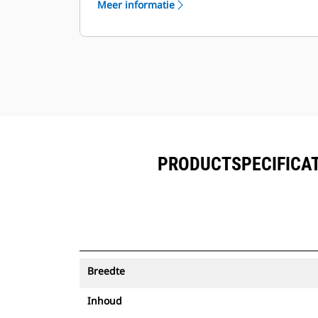
Meer informatie
worden bekeken naast de in Product
™
Link
ingeschreven uitrusting.
Bescherm uw activa. Laadbakken
met een Asset Tracker verzenden
een waarschuwing als ze een
eenvoudig in te stellen terreingrens
verlaten.
PRODUCTSPECIFICATI
Breedte
Inhoud