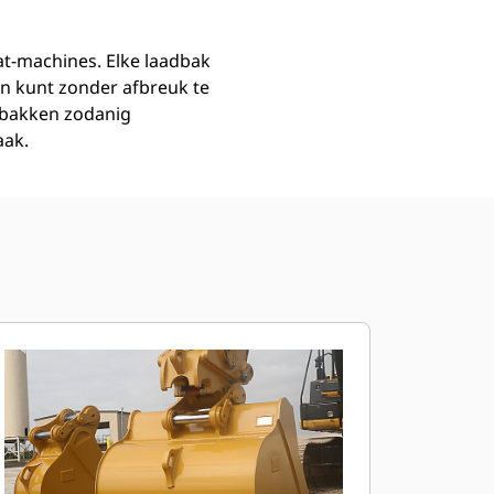
at-machines. Elke laadbak
n kunt zonder afbreuk te
dbakken zodanig
aak.