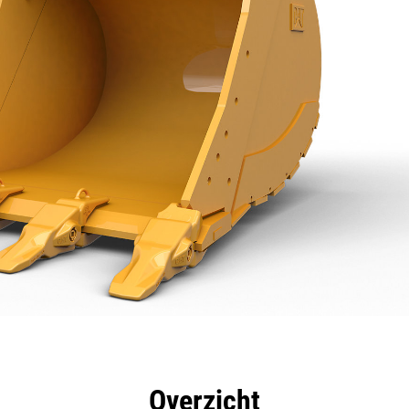
rdelen
Specificaties
Hulpmiddelen
Rondleidin
Overzicht