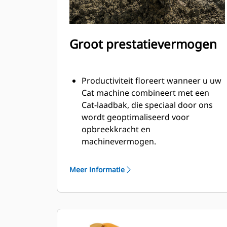
Groot prestatievermogen
Productiviteit floreert wanneer u uw
Cat machine combineert met een
Cat-laadbak, die speciaal door ons
wordt geoptimaliseerd voor
opbreekkracht en
machinevermogen.
Het schelpprofiel met dubbele radius
verbetert de materiaalstroom in de
Meer informatie
laadbak. De extra ruimte voor de hiel
zorgt ervoor dat de bodem van de
laadbak niet blijft slepen, waardoor
de onderhoudskosten worden
verminderd.