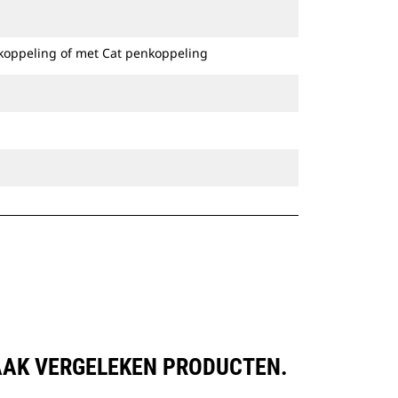
Speciale CW-koppelingen zijn
beschikbaar voor alle graafmachines
koppeling of met Cat penkoppeling
op rupsbanden en op wielen.
VAAK VERGELEKEN PRODUCTEN.