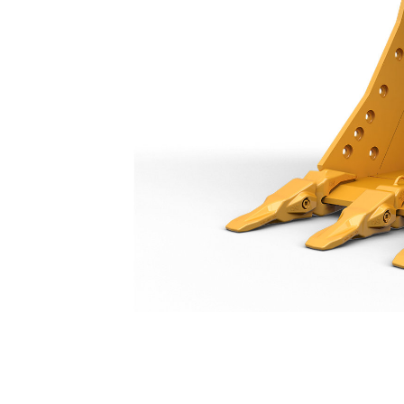
Zwaar Uitgevoerde Bak, 1350 Mm (54"): 540-4091
Voo
Model wijzigen