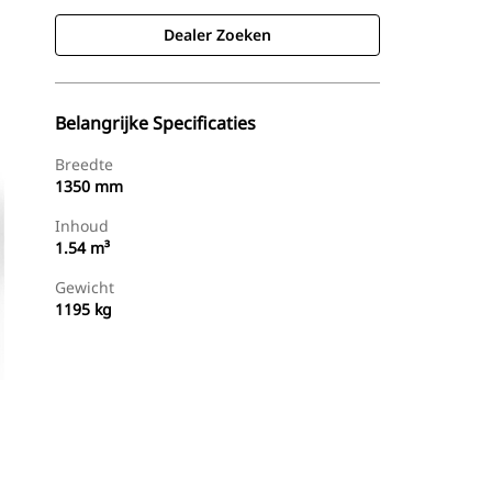
Dealer Zoeken
Belangrijke Specificaties
Breedte
1350 mm
Inhoud
1.54 m³
Gewicht
1195 kg
g
Dealer Zoeken
Prijsopgave Aanvragen