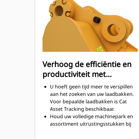
Het brandstofverbruik is het hoogst
tijdens het graven. Cat-laadbakken
zijn ontworpen om snel door
materiaal te snijden en de algehele
operationele efficiëntie van uw
machine te verbeteren.
Laad meer materiaal in minder tijd.
De vorm van de laadbak en de
Verhoog de efficiëntie en
zijbalken zorgt ervoor dat voor elke
productiviteit met
lading het meeste materiaal in de
laadbak blijft.
geïntegreerde Cat
U hoeft geen tijd meer te verspillen
Connect-technologieën
aan het zoeken van uw laadbakken.
Voor bepaalde laadbakken is Cat
Asset Tracking beschikbaar.
Houd uw volledige machinepark en
assortiment uitrustingsstukken bij
vanuit één bron. Laadbakken met
®
Asset Tracking kunnen in VisionLink