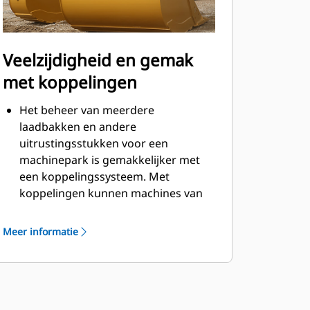
Veelzijdigheid en gemak
met koppelingen
Het beheer van meerdere
laadbakken en andere
uitrustingsstukken voor een
machinepark is gemakkelijker met
een koppelingssysteem. Met
koppelingen kunnen machines van
vergelijkbare grootte
uitrustingsstukken delen en kan de
Meer informatie
machinist binnen seconden
uitrustingsstukken uitwisselen
zonder de cabine te verlaten.
Laadbakken die direct kunnen
worden vastgepend op de machine