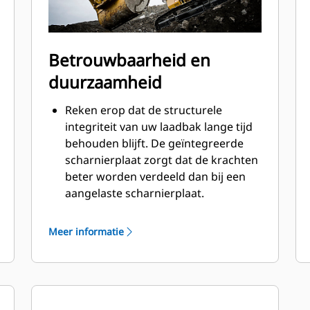
Betrouwbaarheid en
duurzaamheid
Reken erop dat de structurele
integriteit van uw laadbak lange tijd
behouden blijft. De geïntegreerde
scharnierplaat zorgt dat de krachten
beter worden verdeeld dan bij een
aangelaste scharnierplaat.
Cat laadbakken zijn vervaardigd van
schuurbestendig staal met hoge
Meer informatie
sterkte, vooral bij componenten die
blootstaan aan overmatige slijtage.
Bescherm de belangrijkste gedeelten
van uw laadbak die het meest
blootstaan aan slijtage met Cat-