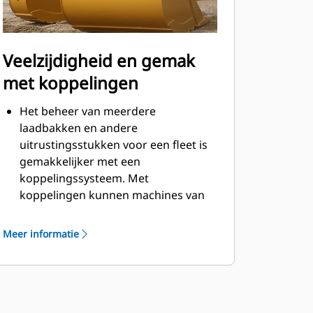
Veelzijdigheid en gemak
met koppelingen
Het beheer van meerdere
laadbakken en andere
uitrustingsstukken voor een fleet is
gemakkelijker met een
koppelingssysteem. Met
koppelingen kunnen machines van
vergelijkbare grootte
uitrustingsstukken delen en kan de
Meer informatie
machinist binnen seconden
uitrustingsstukken uitwisselen
zonder de cabine te verlaten.
Laadbakken die direct kunnen
worden vastgepend op de machine