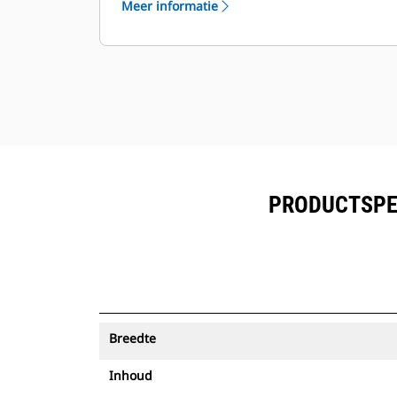
Meer informatie
worden bekeken naast de in Product
™
Link
ingeschreven uitrusting.
Bescherm uw activa. Laadbakken
met een Asset Tracker verzenden
een waarschuwing als ze een
eenvoudig in te stellen terreingrens
verlaten.
PRODUCTSPEC
Breedte
Inhoud