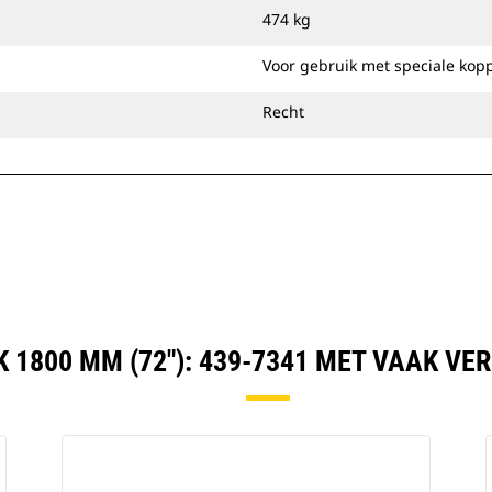
bereiken van een uitstekende
474 kg
afwerking bij nivellering of opvullen.
U kunt laadbakken voor het reinigen
Voor gebruik met speciale kop
van sloten direct op de machine
bevestigen of gebruiken met een Cat
Recht
penkoppeling of speciale CW-
koppeling.
 1800 MM (72"): 439-7341 MET VAAK V