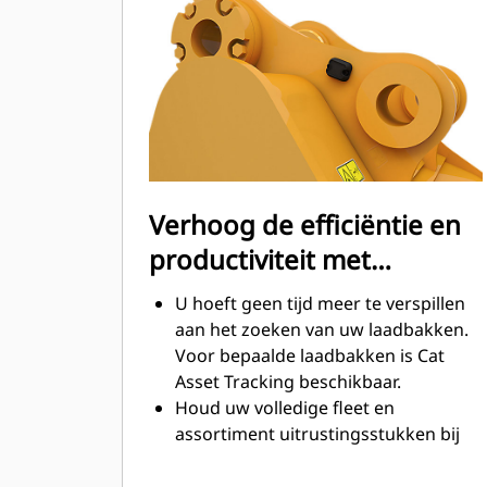
tijdens het graven. Cat laadbakken
zijn ontworpen om snel door
materiaal te snijden en de algehele
operationele efficiëntie van uw
machine te verbeteren.
Laad meer materiaal in minder tijd.
De vorm van de laadbak en de
zijbalken zorgt ervoor dat voor elke
Verhoog de efficiëntie en
lading het meeste materiaal in de
productiviteit met
laadbak blijft.
geïntegreerde Cat
U hoeft geen tijd meer te verspillen
Connect-technologieën
aan het zoeken van uw laadbakken.
Voor bepaalde laadbakken is Cat
Asset Tracking beschikbaar.
Houd uw volledige fleet en
assortiment uitrustingsstukken bij
vanuit één bron. Laadbakken met
®
Asset Tracking kunnen in VisionLink