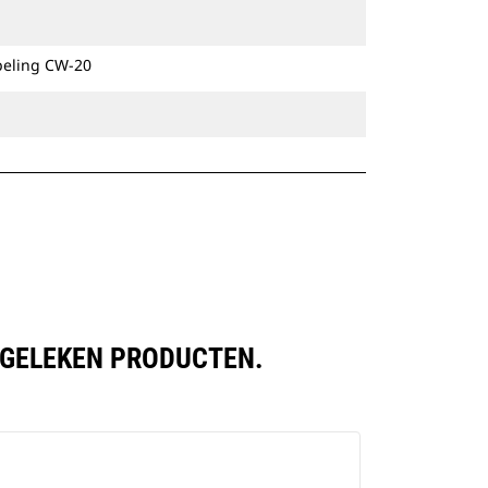
Speciale CW-koppelingen zijn
beschikbaar voor alle graafmachines
peling CW-20
op rupsbanden en op wielen.
ERGELEKEN PRODUCTEN.