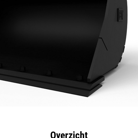
rdelen
Specificaties
Hulpmiddelen
Rondleidin
Overzicht