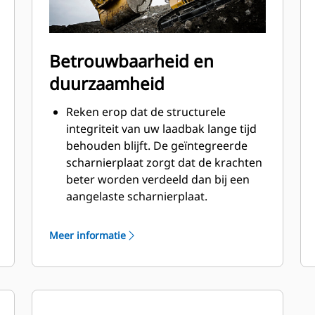
Betrouwbaarheid en
duurzaamheid
Reken erop dat de structurele
integriteit van uw laadbak lange tijd
behouden blijft. De geïntegreerde
scharnierplaat zorgt dat de krachten
beter worden verdeeld dan bij een
aangelaste scharnierplaat.
Cat laadbakken zijn vervaardigd van
schuurbestendig staal met hoge
Meer informatie
sterkte, vooral bij componenten die
blootstaan aan overmatige slijtage.
Bescherm de belangrijkste gedeelten
van uw laadbak die het meest
®
blootstaan aan slijtage met Cat