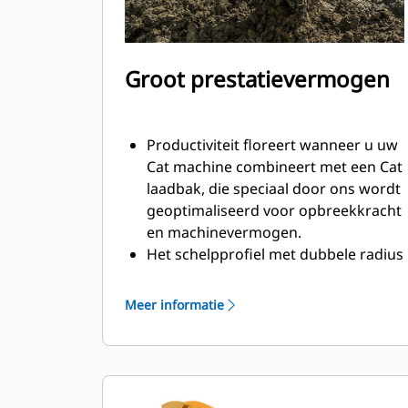
Groot prestatievermogen
Productiviteit floreert wanneer u uw
Cat machine combineert met een Cat
laadbak, die speciaal door ons wordt
geoptimaliseerd voor opbreekkracht
en machinevermogen.
Het schelpprofiel met dubbele radius
verbetert de materiaalstroom in de
laadbak. De extra ruimte voor de hiel
Meer informatie
zorgt ervoor dat de bodem van de
laadbak niet blijft slepen, waardoor
de onderhoudskosten worden
verminderd.
Het brandstofverbruik is het hoogst