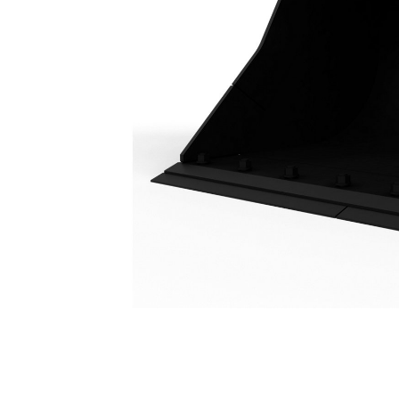
Slotenbak 1800 Mm (72"): 439-7341
Voo
Model wijzigen