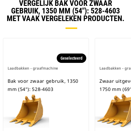
verzekerd.
VERGELIJK BAK VOOR ZWAAR
Speciale CW-koppelingen zijn
GEBRUIK, 1350 MM (54"): 528-4603
beschikbaar voor alle
MET VAAK VERGELEKEN PRODUCTEN.
graafmachines op rupsbanden en
op wielen.
Geselecteerd
Laadbakken - graafmachine
Laadbakken - gr
Bak voor zwaar gebruik, 1350
Zwaar uitgev
mm (54"): 528-4603
1750 mm (69"