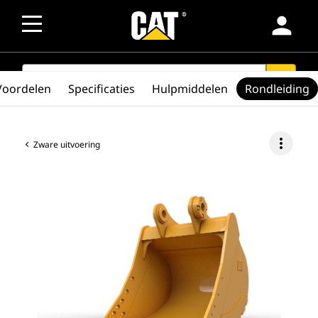
person
SEARCH
search
Voordelen
Specificaties
Hulpmiddelen
Rondleiding
more_vert
Zware uitvoering