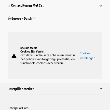
In Contact Komen Met Cat
Europe ‧ Dutch
Sociale Media
Cookies Zijn Vereist
Cookie-
warning
Om deze functie in te schakelen, moet u
instellingen
het gebruik van targeting-, prestatie- en
functionele cookies accepteren.
Caterpillar Merken
Caterpillar.com