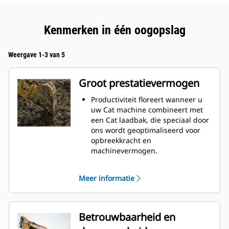
Kenmerken in één oogopslag
Weergave 1-3 van 5
Groot prestatievermogen
Productiviteit floreert wanneer u
uw Cat machine combineert met
een Cat laadbak, die speciaal door
ons wordt geoptimaliseerd voor
opbreekkracht en
machinevermogen.
Het schelpprofiel met dubbele
radius verbetert de
Meer informatie
materiaalstroom in de laadbak. De
extra ruimte voor de hiel zorgt
ervoor dat de bodem van de
laadbak niet blijft slepen,
Betrouwbaarheid en
waardoor de onderhoudskosten