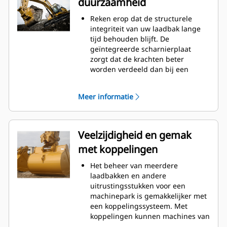
duurzaamheid
worden verminderd.
Het brandstofverbruik is het
Reken erop dat de structurele
hoogst tijdens het graven. Cat
integriteit van uw laadbak lange
laadbakken zijn ontworpen om
tijd behouden blijft. De
snel door materiaal te snijden en
geïntegreerde scharnierplaat
de algehele operationele
zorgt dat de krachten beter
efficiëntie van uw machine te
worden verdeeld dan bij een
verbeteren.
aangelaste scharnierplaat.
Laad meer materiaal in minder
Cat laadbakken zijn vervaardigd
tijd. De vorm van de laadbak en de
Meer informatie
van schuurbestendig staal met
zijbalken zorgt ervoor dat voor elke
hoge sterkte, vooral bij
lading het meeste materiaal in de
componenten die blootstaan aan
laadbak blijft.
overmatige slijtage.
Veelzijdigheid en gemak
Bescherm de belangrijkste
met koppelingen
gedeelten van uw laadbak die het
meest blootstaan aan slijtage met
Het beheer van meerdere
Cat graafgereedschap (GET:
laadbakken en andere
Ground Engaging Tools)
uitrustingsstukken voor een
Hogere productie in veeleisende
machinepark is gemakkelijker met
toepassingen, betere penetratie in
een koppelingssysteem. Met
bergen en snellere cyclustijden
koppelingen kunnen machines van
met Cat
Advansys
-
®
™
vergelijkbare grootte