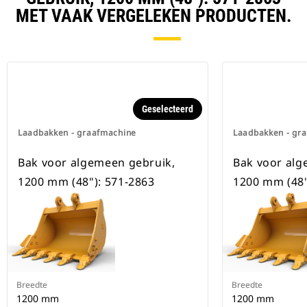
beschikbaar voor alle
MET VAAK VERGELEKEN PRODUCTEN.
graafmachines op rupsbanden en
op wielen.
Geselecteerd
Laadbakken - graafmachine
Laadbakken - gr
Bak voor algemeen gebruik,
Bak voor alg
1200 mm (48"): 571-2863
1200 mm (48"
Breedte
Breedte
1200 mm
1200 mm