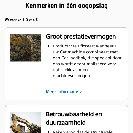
Kenmerken in één oogopslag
Weergave 1-3 van 5
Groot prestatievermogen
Productiviteit floreert wanneer u
uw Cat machine combineert met
een Cat-laadbak, die speciaal door
ons wordt geoptimaliseerd voor
opbreekkracht en
machinevermogen.
Het schelpprofiel met dubbele
radius verbetert de
Meer informatie
materiaalstroom in de laadbak. De
extra ruimte voor de hiel zorgt
ervoor dat de bodem van de
laadbak niet blijft slepen,
Betrouwbaarheid en
waardoor de onderhoudskosten
duurzaamheid
worden verminderd.
Het brandstofverbruik is het
Reken erop dat de structurele