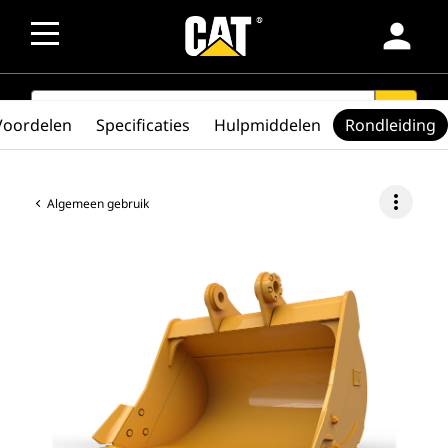
person
SEARCH
search
Voordelen
Specificaties
Hulpmiddelen
Rondleiding
more_vert
Algemeen gebruik