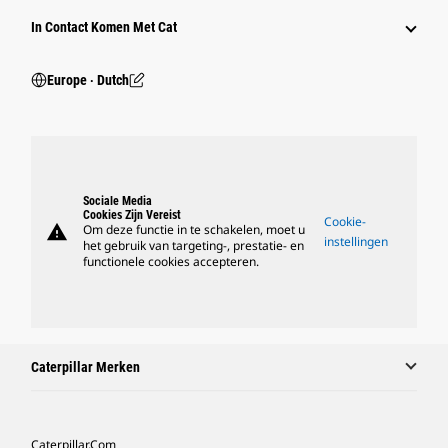
In Contact Komen Met Cat
Europe ‧ Dutch
Sociale Media
Cookies Zijn Vereist
Cookie-
warning
Om deze functie in te schakelen, moet u
instellingen
het gebruik van targeting-, prestatie- en
functionele cookies accepteren.
Caterpillar Merken
Caterpillar.com