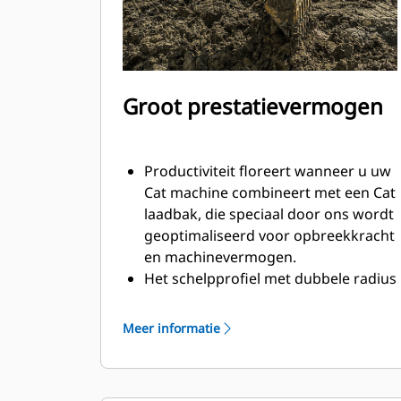
Groot prestatievermogen
Productiviteit floreert wanneer u uw
Cat machine combineert met een Cat
laadbak, die speciaal door ons wordt
geoptimaliseerd voor opbreekkracht
en machinevermogen.
Het schelpprofiel met dubbele radius
verbetert de materiaalstroom in de
laadbak. De extra ruimte voor de hiel
Meer informatie
zorgt ervoor dat de bodem van de
laadbak niet blijft slepen, waardoor
de onderhoudskosten worden