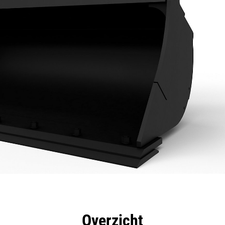
rdelen
Specificaties
Hulpmiddelen
Rondleidin
Overzicht