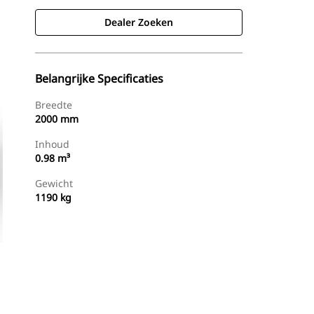
Dealer Zoeken
Belangrijke Specificaties
Breedte
2000 mm
Inhoud
0.98 m³
Gewicht
1190 kg
g
Dealer Zoeken
Prijsopgave Aanvragen