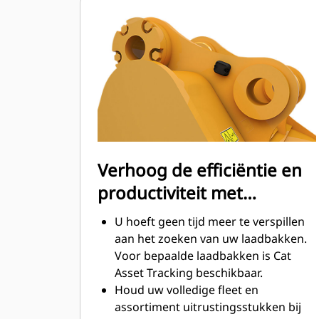
verminderd.
Het brandstofverbruik is het hoogst
tijdens het graven. Cat laadbakken
zijn ontworpen om snel door
materiaal te snijden en de algehele
operationele efficiëntie van uw
machine te verbeteren.
Laad meer materiaal in minder tijd.
De vorm van de laadbak en de
zijbalken zorgt ervoor dat voor elke
Verhoog de efficiëntie en
lading het meeste materiaal in de
productiviteit met
laadbak blijft.
geïntegreerde Cat
U hoeft geen tijd meer te verspillen
Connect-technologieën
aan het zoeken van uw laadbakken.
Voor bepaalde laadbakken is Cat
Asset Tracking beschikbaar.
Houd uw volledige fleet en
assortiment uitrustingsstukken bij