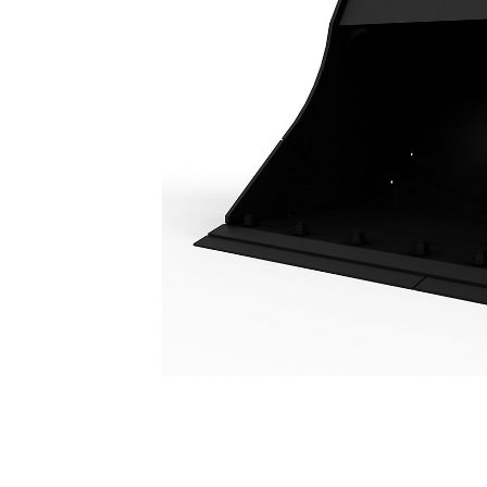
Slotenbak, Kantelbaar 2000 Mm (79"): 326-7418
Voo
Model wijzigen