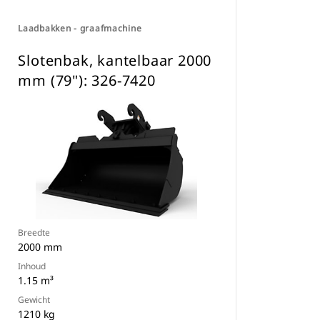
Laadbakken - graafmachine
Slotenbak, kantelbaar 2000
mm (79"): 326-7420
Breedte
2000 mm
Inhoud
1.15 m³
Gewicht
1210 kg