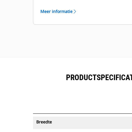
vanuit één bron. Laadbakken met
®
Asset Tracking kunnen in VisionLink
Meer informatie
worden bekeken naast de in Product
™
Link
ingeschreven uitrusting.
Bescherm uw activa. Laadbakken
met een Asset Tracker verzenden
een waarschuwing als ze een
eenvoudig in te stellen terreingrens
verlaten.
PRODUCTSPECIFICAT
Breedte