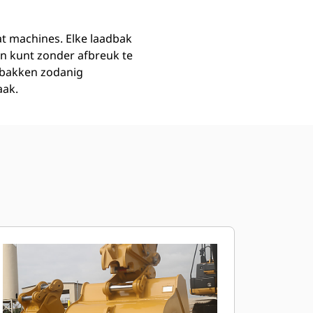
at machines. Elke laadbak
n kunt zonder afbreuk te
dbakken zodanig
aak.