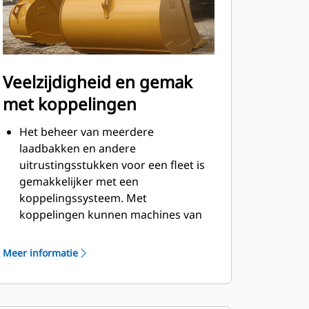
Veelzijdigheid en gemak
met koppelingen
Het beheer van meerdere
laadbakken en andere
uitrustingsstukken voor een fleet is
gemakkelijker met een
koppelingssysteem. Met
koppelingen kunnen machines van
vergelijkbare grootte
uitrustingsstukken delen en kan de
Meer informatie
machinist binnen seconden
uitrustingsstukken uitwisselen
zonder de cabine te verlaten.