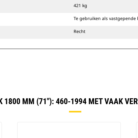
bereiken van een uitstekende
421 kg
afwerking bij nivellering of opvullen.
U kunt laadbakken voor het reinigen
Te gebruiken als vastgepende 
van sloten direct op de machine
bevestigen of gebruiken met een Cat
Recht
penkoppeling of speciale CW-
koppeling.
 1800 MM (71"): 460-1994 MET VAAK V