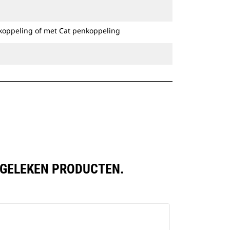
Speciale CW-koppelingen zijn
beschikbaar voor alle graafmachines
koppeling of met Cat penkoppeling
op rupsbanden en op wielen.
ERGELEKEN PRODUCTEN.