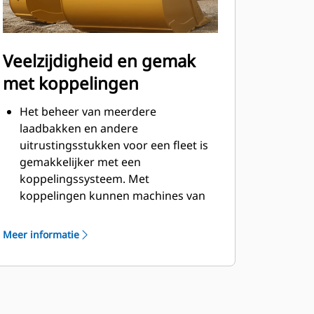
Veelzijdigheid en gemak
met koppelingen
Het beheer van meerdere
laadbakken en andere
uitrustingsstukken voor een fleet is
gemakkelijker met een
koppelingssysteem. Met
koppelingen kunnen machines van
vergelijkbare grootte
uitrustingsstukken delen en kan de
Meer informatie
machinist binnen seconden
uitrustingsstukken uitwisselen
zonder de cabine te verlaten.
Laadbakken die direct kunnen
worden vastgepend op de machine