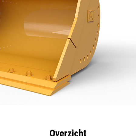
rdelen
Specificaties
Hulpmiddelen
Rondleidin
Overzicht