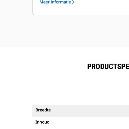
Meer informatie
worden bekeken naast de in Product
™
Link
ingeschreven uitrusting.
Bescherm uw activa. Laadbakken
met een Asset Tracker verzenden
een waarschuwing als ze een
eenvoudig in te stellen terreingrens
verlaten.
PRODUCTSPEC
Breedte
Inhoud