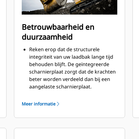
Betrouwbaarheid en
duurzaamheid
Reken erop dat de structurele
integriteit van uw laadbak lange tijd
behouden blijft. De geïntegreerde
scharnierplaat zorgt dat de krachten
beter worden verdeeld dan bij een
aangelaste scharnierplaat.
Cat laadbakken zijn vervaardigd van
schuurbestendig staal met hoge
Meer informatie
sterkte, vooral bij componenten die
blootstaan aan overmatige slijtage.
Bescherm de belangrijkste gedeelten
van uw laadbak die het meest
®
blootstaan aan slijtage met Cat