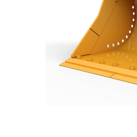
Slotenbak 1800 Mm (71"): 460-1994
Voo
Model wijzigen