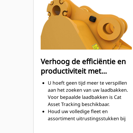
tijdens het graven. Cat laadbakken
zijn ontworpen om snel door
materiaal te snijden en de algehele
operationele efficiëntie van uw
machine te verbeteren.
Laad meer materiaal in minder tijd.
De vorm van de laadbak en de
zijbalken zorgt ervoor dat voor elke
Verhoog de efficiëntie en
lading het meeste materiaal in de
productiviteit met
laadbak blijft.
geïntegreerde Cat
U hoeft geen tijd meer te verspillen
Connect-technologieën
aan het zoeken van uw laadbakken.
Voor bepaalde laadbakken is Cat
Asset Tracking beschikbaar.
Houd uw volledige fleet en
assortiment uitrustingsstukken bij
vanuit één bron. Laadbakken met
®
Asset Tracking kunnen in VisionLink