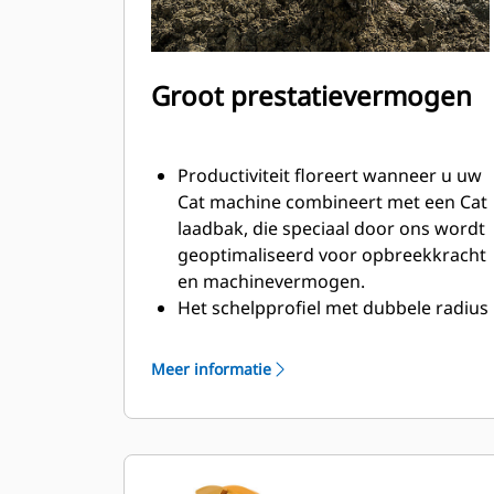
Groot prestatievermogen
Productiviteit floreert wanneer u uw
Cat machine combineert met een Cat
laadbak, die speciaal door ons wordt
geoptimaliseerd voor opbreekkracht
en machinevermogen.
Het schelpprofiel met dubbele radius
verbetert de materiaalstroom in de
laadbak. De extra ruimte voor de hiel
Meer informatie
zorgt ervoor dat de bodem van de
laadbak niet blijft slepen, waardoor
de onderhoudskosten worden
verminderd.
Het brandstofverbruik is het hoogst