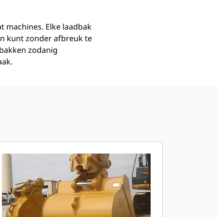
at machines. Elke laadbak
n kunt zonder afbreuk te
dbakken zodanig
aak.