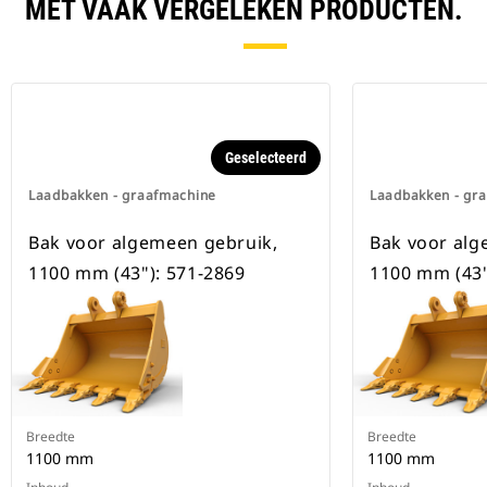
beschikbaar voor alle
MET VAAK VERGELEKEN PRODUCTEN.
graafmachines op rupsbanden en
op wielen.
Geselecteerd
Laadbakken - graafmachine
Laadbakken - gr
Bak voor algemeen gebruik,
Bak voor alg
1100 mm (43"): 571-2869
1100 mm (43"
Breedte
Breedte
1100 mm
1100 mm