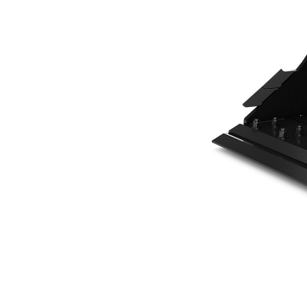
600 Mm (24 Inch)
Voo
Model wijzigen