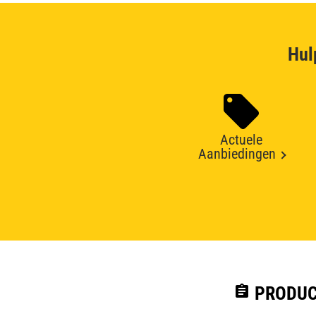
Hul
Actuele
Aanbiedingen
assignment
PRODUC