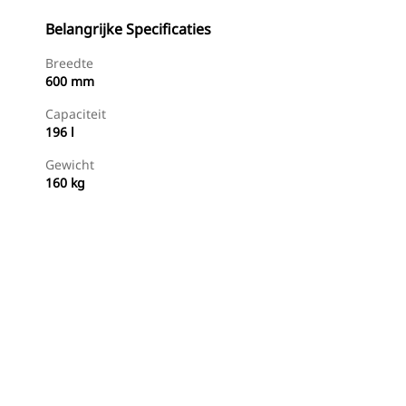
Belangrijke Specificaties
Breedte
600 mm
Capaciteit
196 l
Gewicht
160 kg
g
Nu Winkelen
Prijsopgave Aanvragen