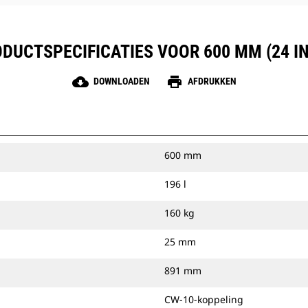
DUCTSPECIFICATIES VOOR 600 MM (24 I
cloud_download
print
DOWNLOADEN
AFDRUKKEN
600 mm
196 l
160 kg
25 mm
891 mm
CW-10-koppeling