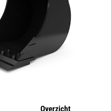
rdelen
Specificaties
Hulpmiddelen
Rondleidin
Overzicht