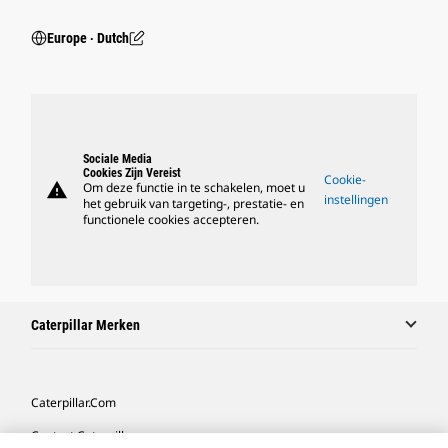
Europe ‧ Dutch
Sociale Media
Cookies Zijn Vereist
Cookie-
warning
Om deze functie in te schakelen, moet u
instellingen
het gebruik van targeting-, prestatie- en
functionele cookies accepteren.
Caterpillar Merken
Caterpillar.com
Contact Caterpillar