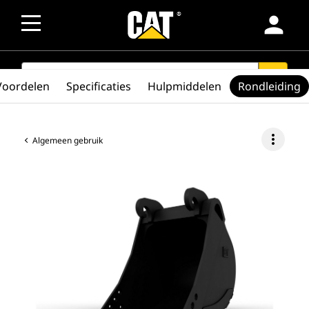
person
SEARCH
search
Voordelen
Specificaties
Hulpmiddelen
Rondleiding
more_vert
Algemeen gebruik