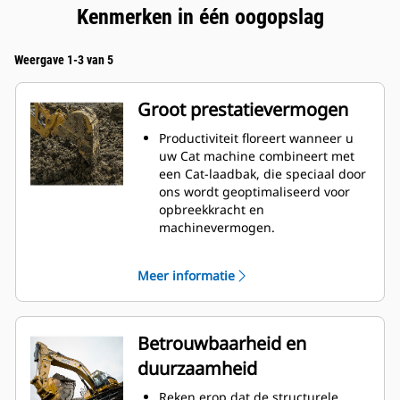
Kenmerken in één oogopslag
Weergave 1-3 van 5
Groot prestatievermogen
Productiviteit floreert wanneer u
uw Cat machine combineert met
een Cat-laadbak, die speciaal door
ons wordt geoptimaliseerd voor
opbreekkracht en
machinevermogen.
Het schelpprofiel met dubbele
radius verbetert de
Meer informatie
materiaalstroom in de laadbak. De
extra ruimte voor de hiel zorgt
ervoor dat de bodem van de
laadbak niet blijft slepen,
Betrouwbaarheid en
waardoor de onderhoudskosten
duurzaamheid
worden verminderd.
Het brandstofverbruik is het
Reken erop dat de structurele