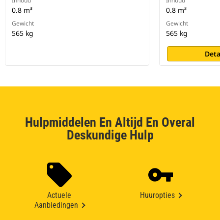
Inhoud
Inhoud
0.8 m³
0.8 m³
Gewicht
Gewicht
565 kg
565 kg
Deta
Hulpmiddelen En Altijd En Overal
Deskundige Hulp
Actuele
Huuropties
Aanbiedingen