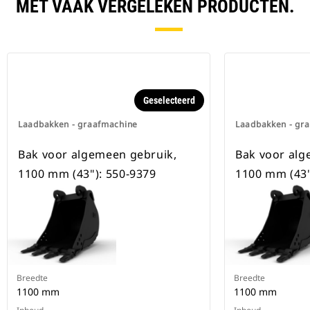
beschikbaar voor alle
MET VAAK VERGELEKEN PRODUCTEN.
graafmachines op rupsbanden en
op wielen.
Geselecteerd
Laadbakken - graafmachine
Laadbakken - gr
Bak voor algemeen gebruik,
Bak voor alg
1100 mm (43"): 550-9379
1100 mm (43"
Breedte
Breedte
1100 mm
1100 mm