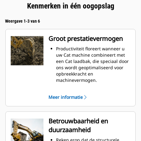
Kenmerken in één oogopslag
Weergave 1-3 van 6
Groot prestatievermogen
Productiviteit floreert wanneer u
uw Cat machine combineert met
een Cat laadbak, die speciaal door
ons wordt geoptimaliseerd voor
opbreekkracht en
machinevermogen.
Het schelpprofiel met dubbele
radius verbetert de
Meer informatie
materiaalstroom in de laadbak. De
extra ruimte voor de hiel zorgt
ervoor dat de bodem van de
laadbak niet blijft slepen,
Betrouwbaarheid en
waardoor de onderhoudskosten
duurzaamheid
worden verminderd.
Het brandstofverbruik is het
Reken erop dat de structurele