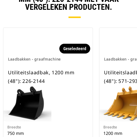
beschikbaar voor alle
VERGELEKEN PRODUCTEN.
graafmachines op rupsbanden en
op wielen.
Geselecteerd
Laadbakken - graafmachine
Laadbakken - gr
Utiliteitslaadbak, 1200 mm
Utiliteitsla
(48"): 226-2144
(48"): 571-29
Breedte
Breedte
750 mm
1200 mm