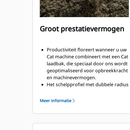
Groot prestatievermogen
Productiviteit floreert wanneer u uw
Cat machine combineert met een Cat
laadbak, die speciaal door ons wordt
geoptimaliseerd voor opbreekkracht
en machinevermogen.
Het schelpprofiel met dubbele radius
verbetert de materiaalstroom in de
laadbak. De extra ruimte voor de hiel
Meer informatie
zorgt ervoor dat de bodem van de
laadbak niet blijft slepen, waardoor
de onderhoudskosten worden
verminderd.