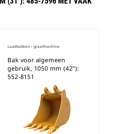
 (31"): 485-7596 MET VAAK
Laadbakken - graafmachine
Bak voor algemeen
gebruik, 1050 mm (42"):
552-8151