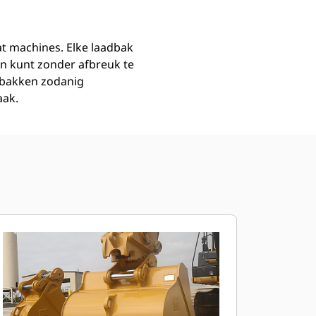
at machines. Elke laadbak
n kunt zonder afbreuk te
dbakken zodanig
aak.