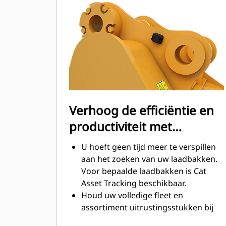
Het brandstofverbruik is het hoogst
tijdens het graven. Cat laadbakken
zijn ontworpen om snel door
materiaal te snijden en de algehele
operationele efficiëntie van uw
machine te verbeteren.
Laad meer materiaal in minder tijd.
De vorm van de laadbak en de
zijbalken zorgt ervoor dat voor elke
Verhoog de efficiëntie en
lading het meeste materiaal in de
productiviteit met
laadbak blijft.
geïntegreerde Cat
U hoeft geen tijd meer te verspillen
Connect-technologieën
aan het zoeken van uw laadbakken.
Voor bepaalde laadbakken is Cat
Asset Tracking beschikbaar.
Houd uw volledige fleet en
assortiment uitrustingsstukken bij
vanuit één bron. Laadbakken met