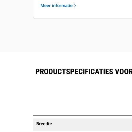
®
Asset Tracking kunnen in VisionLink
Meer informatie
worden bekeken naast de in Product
™
Link
ingeschreven uitrusting.
Bescherm uw activa. Laadbakken
met een Asset Tracker verzenden
een waarschuwing als ze een
eenvoudig in te stellen terreingrens
verlaten.
PRODUCTSPECIFICATIES VOOR 
Breedte