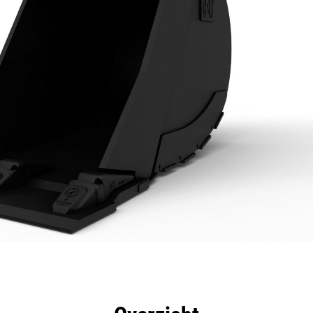
rdelen
Specificaties
Hulpmiddelen
Rondleidin