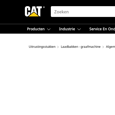
SEARCH
Producten
Industrie
Service En On
Uitrustingsstukken
Laadbakken - graafmachine
Algem