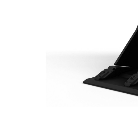
Algemeen Gebruik - Bak Met Nivelleringsrand, 800 Mm (31"): 485-7596
Voo
Model wijzigen