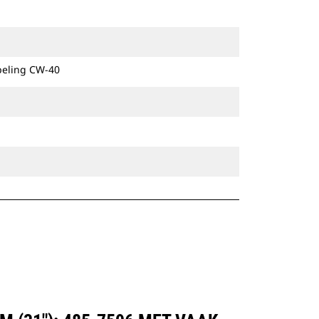
uitrustingsstukken wordt verzekerd.
Speciale CW-koppelingen zijn
beschikbaar voor alle graafmachines
op rupsbanden en op wielen.
peling CW-40