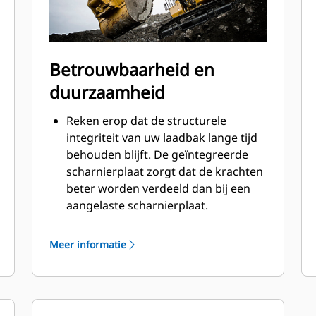
Betrouwbaarheid en
duurzaamheid
Reken erop dat de structurele
integriteit van uw laadbak lange tijd
behouden blijft. De geïntegreerde
scharnierplaat zorgt dat de krachten
beter worden verdeeld dan bij een
aangelaste scharnierplaat.
Cat laadbakken zijn vervaardigd van
schuurbestendig staal met hoge
Meer informatie
sterkte, vooral bij componenten die
blootstaan aan overmatige slijtage.
Bescherm de belangrijkste gedeelten
van uw laadbak die het meest