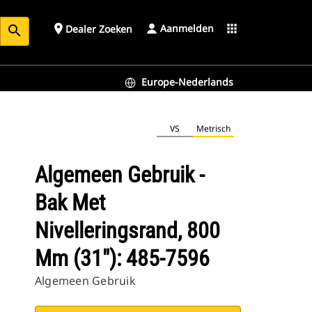
Aanmelden
place
apps
Dealer Zoeken
search
Europe-Nederlands
5-7596
VS
Metrisch
Algemeen Gebruik -
Bak Met
Nivelleringsrand, 800
Mm (31"): 485-7596
Algemeen Gebruik