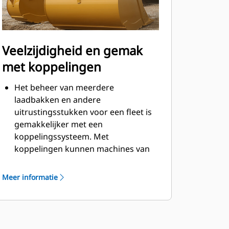
Veelzijdigheid en gemak
met koppelingen
Het beheer van meerdere
laadbakken en andere
uitrustingsstukken voor een fleet is
gemakkelijker met een
koppelingssysteem. Met
koppelingen kunnen machines van
vergelijkbare grootte
uitrustingsstukken delen en kan de
Meer informatie
machinist binnen seconden
uitrustingsstukken uitwisselen
zonder de cabine te verlaten.
Laadbakken die direct kunnen