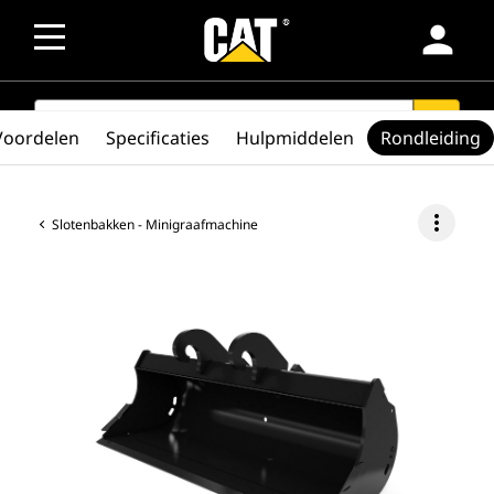
person
SEARCH
search
Voordelen
Specificaties
Hulpmiddelen
Rondleiding
more_vert
Slotenbakken - Minigraafmachine