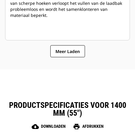
van scherpe hoeken verloopt het vullen van de laadbak
probleemloos en wordt het samenklonteren van
materiaal beperkt.
Meer Laden
PRODUCTSPECIFICATIES VOOR 1400
MM (55")
cloud_download
print
DOWNLOADEN
AFDRUKKEN