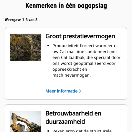
Kenmerken in één oogopslag
Weergave 1-3 van 5
Groot prestatievermogen
Productiviteit floreert wanneer u
uw Cat machine combineert met
een Cat laadbak, die speciaal door
ons wordt geoptimaliseerd voor
opbreekkracht en
machinevermogen.
Het schelpprofiel met dubbele
radius verbetert de
Meer informatie
materiaalstroom in de laadbak. De
extra ruimte voor de hiel zorgt
ervoor dat de bodem van de
laadbak niet blijft slepen,
Betrouwbaarheid en
waardoor de onderhoudskosten
duurzaamheid
worden verminderd.
Het brandstofverbruik is het
Reken erop dat de structurele