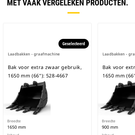
beschikbaar voor alle
MET VAAK VERGELEKEN PRODUCTEN.
graafmachines op rupsbanden en
op wielen.
Geselecteerd
Laadbakken - graafmachine
Laadbakken - gr
Bak voor extra zwaar gebruik,
Bak voor ext
1650 mm (66"): 528-4667
1650 mm (66"
Breedte
Breedte
1650 mm
900 mm