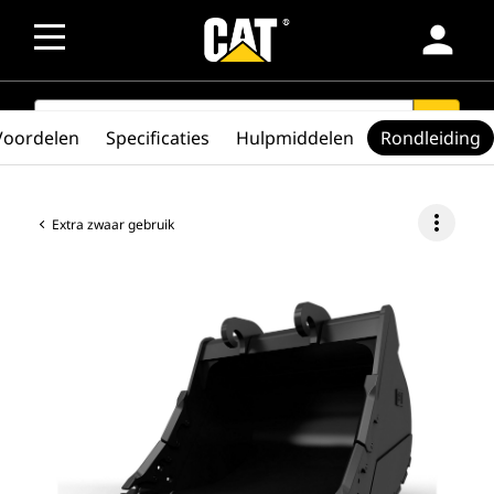
person
SEARCH
search
Voordelen
Specificaties
Hulpmiddelen
Rondleiding
more_vert
Extra zwaar gebruik