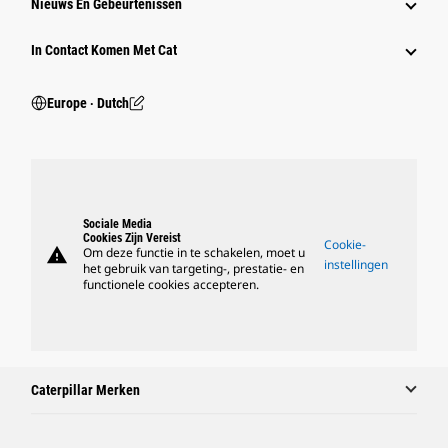
Nieuws En Gebeurtenissen
In Contact Komen Met Cat
Europe ‧ Dutch
Sociale Media
Cookies Zijn Vereist
Cookie-
warning
Om deze functie in te schakelen, moet u
instellingen
het gebruik van targeting-, prestatie- en
functionele cookies accepteren.
Caterpillar Merken