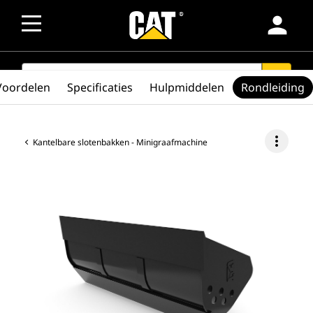
person
SEARCH
search
Voordelen
Specificaties
Hulpmiddelen
Rondleiding
more_vert
Kantelbare slotenbakken - Minigraafmachine