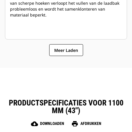
van scherpe hoeken verloopt het vullen van de laadbak
probleemloos en wordt het samenklonteren van
materiaal beperkt.
Meer Laden
PRODUCTSPECIFICATIES VOOR 1100
MM (43")
cloud_download
print
DOWNLOADEN
AFDRUKKEN