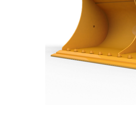
Slotenbak 2100 Mm (83"): 460-5826
Voo
Model wijzigen