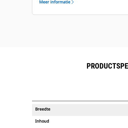
Meer informatie
worden bekeken naast de in Product
™
Link
ingeschreven uitrusting.
Bescherm uw activa. Laadbakken
met een Asset Tracker verzenden
een waarschuwing als ze een
eenvoudig in te stellen terreingrens
verlaten.
PRODUCTSPEC
Breedte
Inhoud