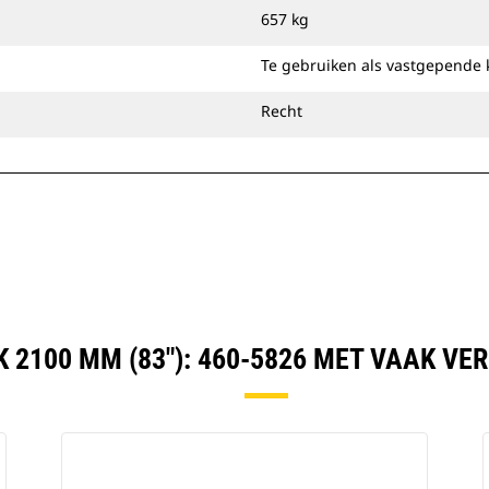
bereiken van een uitstekende
657 kg
afwerking bij nivellering of opvullen.
U kunt laadbakken voor het reinigen
Te gebruiken als vastgepende 
van sloten direct op de machine
bevestigen of gebruiken met een Cat
Recht
penkoppeling of speciale CW-
koppeling.
 2100 MM (83"): 460-5826 MET VAAK V