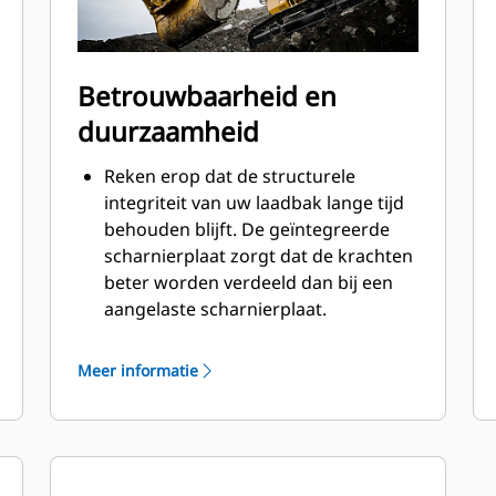
Betrouwbaarheid en
duurzaamheid
Reken erop dat de structurele
integriteit van uw laadbak lange tijd
behouden blijft. De geïntegreerde
scharnierplaat zorgt dat de krachten
beter worden verdeeld dan bij een
aangelaste scharnierplaat.
Cat laadbakken zijn vervaardigd van
schuurbestendig staal met hoge
Meer informatie
sterkte, vooral bij componenten die
blootstaan aan overmatige slijtage.
Bescherm de belangrijkste gedeelten
van uw laadbak die het meest
®
blootstaan aan slijtage met Cat