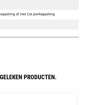
Speciale CW-koppelingen zijn
beschikbaar voor alle graafmachines
koppeling of met Cat penkoppeling
op rupsbanden en op wielen.
ERGELEKEN PRODUCTEN.