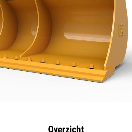
rdelen
Specificaties
Hulpmiddelen
Rondleidin
Overzicht