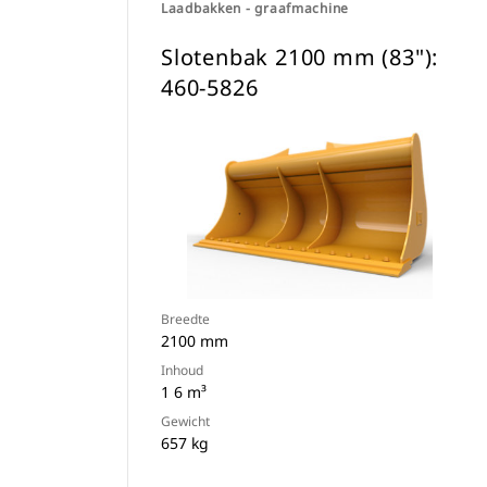
Laadbakken - graafmachine
Slotenbak 2100 mm (83"):
460-5826
Breedte
2100 mm
Inhoud
1 6 m³
Gewicht
657 kg