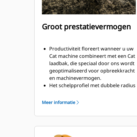
Groot prestatievermogen
Productiviteit floreert wanneer u uw
Cat machine combineert met een Cat
laadbak, die speciaal door ons wordt
geoptimaliseerd voor opbreekkracht
en machinevermogen.
Het schelpprofiel met dubbele radius
verbetert de materiaalstroom in de
laadbak. De extra ruimte voor de hiel
Meer informatie
zorgt ervoor dat de bodem van de
laadbak niet blijft slepen, waardoor
de onderhoudskosten worden
verminderd.
Het brandstofverbruik is het hoogst