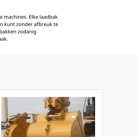
at machines. Elke laadbak
n kunt zonder afbreuk te
dbakken zodanig
aak.