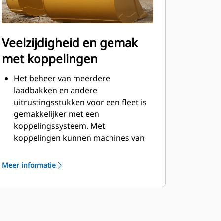
Veelzijdigheid en gemak
met koppelingen
Het beheer van meerdere
laadbakken en andere
uitrustingsstukken voor een fleet is
gemakkelijker met een
koppelingssysteem. Met
koppelingen kunnen machines van
vergelijkbare grootte
uitrustingsstukken delen en kan de
Meer informatie
machinist binnen seconden
uitrustingsstukken uitwisselen
zonder de cabine te verlaten.
Laadbakken die direct kunnen
worden vastgepend op de machine