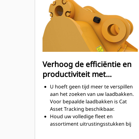
tijdens het graven. Cat laadbakken
zijn ontworpen om snel door
materiaal te snijden en de algehele
operationele efficiëntie van uw
machine te verbeteren.
Laad meer materiaal in minder tijd.
De vorm van de laadbak en de
zijbalken zorgt ervoor dat voor elke
Verhoog de efficiëntie en
lading het meeste materiaal in de
productiviteit met
laadbak blijft.
geïntegreerde Cat
U hoeft geen tijd meer te verspillen
Connect-technologieën
aan het zoeken van uw laadbakken.
Voor bepaalde laadbakken is Cat
Asset Tracking beschikbaar.
Houd uw volledige fleet en
assortiment uitrustingsstukken bij
vanuit één bron. Laadbakken met
®
Asset Tracking kunnen in VisionLink