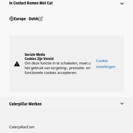
In Contact Komen Met Cat
Europe ‧ Dutch
Sociale Media
Cookies Zijn Vereist
Cookie-
warning
Om deze functie in te schakelen, moet u
instellingen
het gebruik van targeting-, prestatie- en
functionele cookies accepteren.
Caterpillar Merken
Caterpillar.com