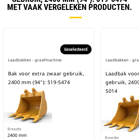
beschikbaar voor alle
MET VAAK VERGELEKEN PRODUCTEN.
graafmachines op rupsbanden en
op wielen.
Geselecteerd
Laadbakken - graafmachine
Laadbakken - gr
Bak voor extra zwaar gebruik,
Laadbak voor
2400 mm (94"): 519-5474
gebruik, 240
5014
Breedte
2400 mm
Breedte