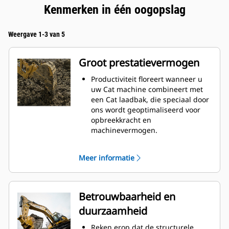
Kenmerken in één oogopslag
Weergave 1-3 van 5
Groot prestatievermogen
Productiviteit floreert wanneer u
uw Cat machine combineert met
een Cat laadbak, die speciaal door
ons wordt geoptimaliseerd voor
opbreekkracht en
machinevermogen.
Het schelpprofiel met dubbele
radius verbetert de
Meer informatie
materiaalstroom in de laadbak. De
extra ruimte voor de hiel zorgt
ervoor dat de bodem van de
laadbak niet blijft slepen,
Betrouwbaarheid en
waardoor de onderhoudskosten
duurzaamheid
worden verminderd.
Het brandstofverbruik is het
Reken erop dat de structurele