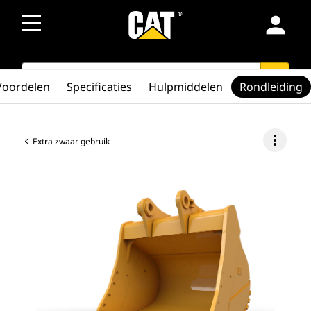
person
SEARCH
search
Voordelen
Specificaties
Hulpmiddelen
Rondleiding
more_vert
Extra zwaar gebruik