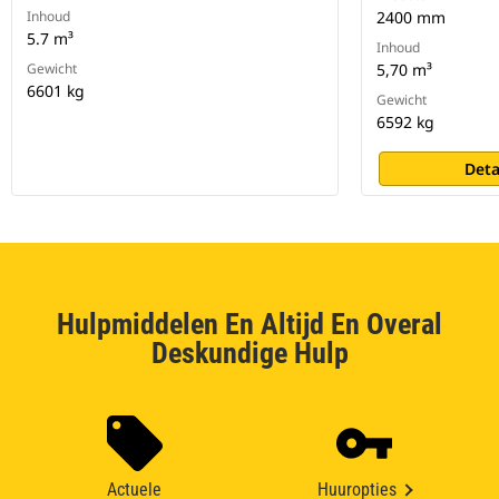
Inhoud
2400 mm
5.7 m³
Inhoud
Gewicht
5,70 m³
6601 kg
Gewicht
6592 kg
Deta
Hulpmiddelen En Altijd En Overal
Deskundige Hulp
Actuele
Huuropties